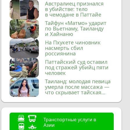
домой
Австралиец признался
в убийстве: тело
в чемодане в Паттайе
Тайфун «Матмо» ударит
по Вьетнаму, Таиланду
и Хайнаню
На Пхукете чиновник
насмерть сбил
россиянина
Паттайский суд оставил
под стражей убийц пяти
человек
Таиланд: молодая певица
умерла после массажа —
что скрывает тайская
медицина?
Транспортные услуги в
Азии