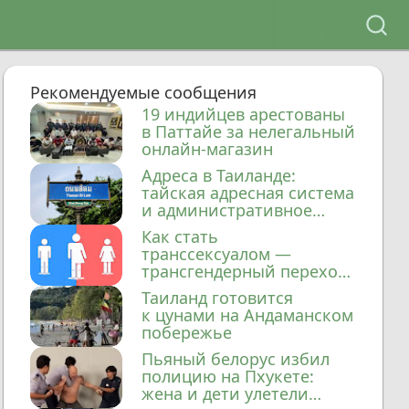
Рекомендуемые сообщения
19 индийцев арестованы
в Паттайе за нелегальный
онлайн-магазин
Адреса в Таиланде:
тайская адресная система
и административное
деление
Как стать
транссексуалом —
трансгендерный переход
в Таиланде
Таиланд готовится
к цунами на Андаманском
побережье
Пьяный белорус избил
полицию на Пхукете:
жена и дети улетели