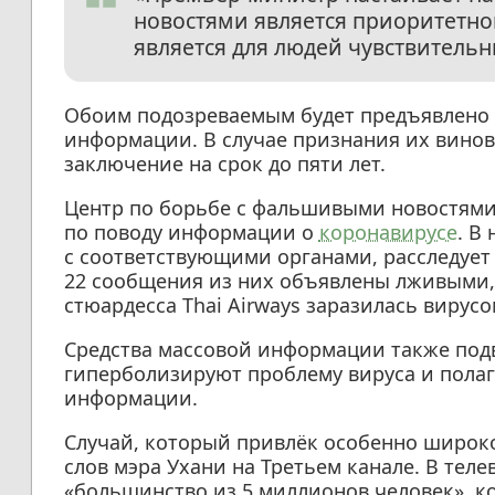
новостями является приоритетной
является для людей чувствитель
Обоим подозреваемым будет предъявлено
информации. В случае признания их вино
заключение на срок до пяти лет.
Центр по борьбе с фальшивыми новостями 
по поводу информации о
коронавирусе
. В
с соответствующими органами, расследует 
22 сообщения из них объявлены лживыми, 
стюардесса Thai Airways заразилась вирусо
Средства массовой информации также подв
гиперболизируют проблему вируса и пола
информации.
Случай, который привлёк особенно широк
слов мэра Ухани на Третьем канале. В тел
«большинство из 5 миллионов человек», к