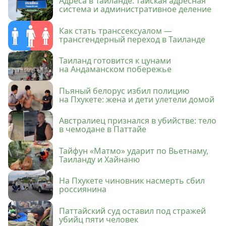
Адреса в Таиланде: тайская адресная
система и административное деление
Как стать транссексуалом —
трансгендерный переход в Таиланде
Таиланд готовится к цунами
на Андаманском побережье
Пьяный белорус избил полицию
на Пхукете: жена и дети улетели домой
Австралиец признался в убийстве: тело
в чемодане в Паттайе
Тайфун «Матмо» ударит по Вьетнаму,
Таиланду и Хайнаню
На Пхукете чиновник насмерть сбил
россиянина
Паттайский суд оставил под стражей
убийц пяти человек