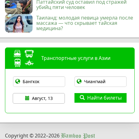
Паттайский суд оставил под стражей
убийц пяти человек
Таиланд: молодая певица умерла после
массажа — что скрывает тайская
медицина?
Транспортные услуги в Азии
Найти билеты
Август, 13
Copyright © 2022
–2026
Bamboo Post