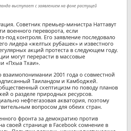
ланда выступает с заявлением на фоне растущей
уация. Советник премьер-министра Наттавут
ти военного переворота, если
з-под контроля. Его заявление последовало
го лидера «желтых рубашек» и известного
егулярных акций протеста в следующем году.
ции могут перерасти в массовые
и «Пхыа Тхаи».
о взаимопонимании 2001 года о совместной
подписанный Таиландом и Камбоджей.
 общественный скептицизм по поводу планов
жей о разделе природных ресурсов.
иально нефтегазовая акватория, поэтому
твительным вопросом для обеих стран.
енного фронта за демократию против
на своей странице в Facebook сомнение в