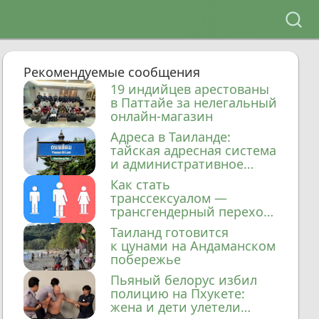
Рекомендуемые сообщения
19 индийцев арестованы
в Паттайе за нелегальный
онлайн-магазин
Адреса в Таиланде:
тайская адресная система
и административное
деление
Как стать
транссексуалом —
трансгендерный переход
в Таиланде
Таиланд готовится
к цунами на Андаманском
побережье
Пьяный белорус избил
полицию на Пхукете:
жена и дети улетели