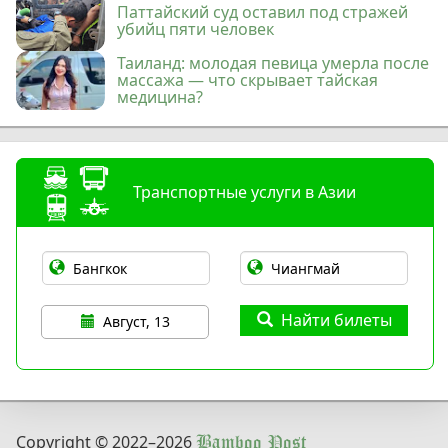
Паттайский суд оставил под стражей
убийц пяти человек
Таиланд: молодая певица умерла после
массажа — что скрывает тайская
медицина?
Транспортные услуги в Азии
Найти билеты
Август, 13
Copyright © 2022
–2026
Bamboo Post