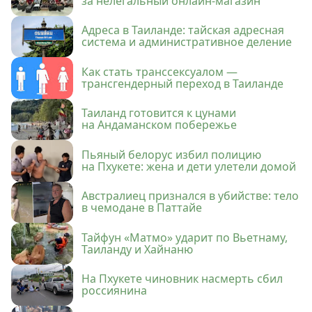
за нелегальный онлайн-магазин
Адреса в Таиланде: тайская адресная
система и административное деление
Как стать транссексуалом —
трансгендерный переход в Таиланде
Таиланд готовится к цунами
на Андаманском побережье
Пьяный белорус избил полицию
на Пхукете: жена и дети улетели домой
Австралиец признался в убийстве: тело
в чемодане в Паттайе
Тайфун «Матмо» ударит по Вьетнаму,
Таиланду и Хайнаню
На Пхукете чиновник насмерть сбил
россиянина