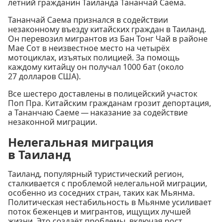
летний гражданин Таиланда Тананчай Саема.
Тананчай Саема признался в содействии
незаконному въезду китайских граждан в Таиланд.
Он перевозил мигрантов из Бан Тонг Чай в районе
Мае Сот в неизвестное место на четырёх
мотоциклах, изъятых полицией. За помощь
каждому китайцу он получал 1000 бат (около
27 долларов США).
Все шестеро доставлены в полицейский участок
Поп Пра. Китайским гражданам грозит депортация,
а Тананчаю Саеме — наказание за содействие
незаконной миграции.
Нелегальная миграция
в Таиланд
Таиланд, популярный туристический регион,
сталкивается с проблемой нелегальной миграции,
особенно из соседних стран, таких как Мьянма.
Политическая нестабильность в Мьянме усиливает
поток беженцев и мигрантов, ищущих лучшей
жизни. Это создаёт проблемы, включая рост