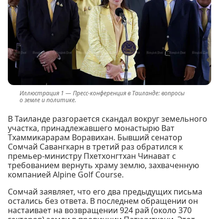
Пресс-конференция в Таиланде: вопросы
о земле и политике.
В Таиланде разгорается скандал вокруг земельного
участка, принадлежавшего монастырю Ват
Тхаммикарарам Воравихан. Бывший сенатор
Сомчай Савангкарн в третий раз обратился к
премьер-министру Пхетхонгтхан Чинават с
требованием вернуть храму землю, захваченную
компанией Alpine Golf Course.
Сомчай заявляет, что его два предыдущих письма
остались без ответа. В последнем обращении он
настаивает на возвращении 924 рай (около 370