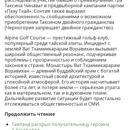
Таксина Чинават в предвыборной кампании партии
«Пхэу Тхай». Сонтия также выразил
обеспокоенность сообщениями о возможном
приобретении Таксином двойного гражданства
(Черногория запрещает двойное гражданство).
Alpine Golf Course — престижный гольф-клуб,
популярный среди тайской элиты. Инцидент с
землёй Ват Тхаммикарарам Воравихан вызывает
широкий общественный резонанс, подчёркивая
проблемы с прозрачностью и соблюдением
законов в стране. Монастырь Ват Тхаммикарарам
Воравихан — древний буддийский храм с богатой
историей, известный своей архитектурой и
спокойной атмосферой. Его история насчитывает
более ста лет, и потеря земли — серьёзная утрата
как в материальном, так и в духовном плане.
Дальнейшее развитие ситуации будет пристально
отслеживаться общественностью и СМИ.
Продолжить чтение
Таиланд раскрыл получательницу героина
в Австралии