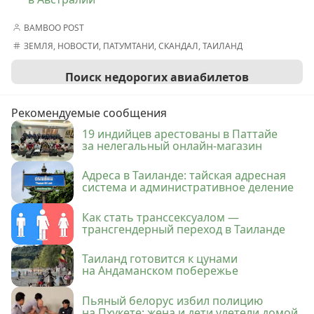
BAMBOO POST
ЗЕМЛЯ
,
НОВОСТИ
,
ПАТУМТАНИ
,
СКАНДАЛ
,
ТАИЛАНД
Поиск недорогих авиабилетов
Рекомендуемые сообщения
19 индийцев арестованы в Паттайе
за нелегальный онлайн-магазин
Адреса в Таиланде: тайская адресная
система и административное деление
Как стать транссексуалом —
трансгендерный переход в Таиланде
Таиланд готовится к цунами
на Андаманском побережье
Пьяный белорус избил полицию
на Пхукете: жена и дети улетели домой