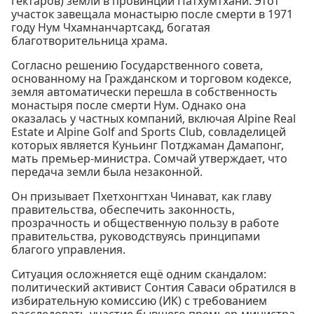
гектаров) земли в провинции Патхумтхани. Этот
участок завещала монастырю после смерти в 1971
году Нум Чхамнанчартсакд, богатая
благотворительница храма.
Согласно решению Государственного совета,
основанному на Гражданском и торговом кодексе,
земля автоматически перешла в собственность
монастыря после смерти Нум. Однако она
оказалась у частных компаний, включая Alpine Real
Estate и Alpine Golf and Sports Club, совладелицей
которых является Куньинг Потджаман Дамапонг,
мать премьер-министра. Сомчай утверждает, что
передача земли была незаконной.
Он призывает Пхетхонгтхан Чинават, как главу
правительства, обеспечить законность,
прозрачность и общественную пользу в работе
правительства, руководствуясь принципами
благого управления.
Ситуация осложняется ещё одним скандалом:
политический активист Сонтия Саваси обратился в
избирательную комиссию (ИК) с требованием
расследовать участие бывшего премьер-министра