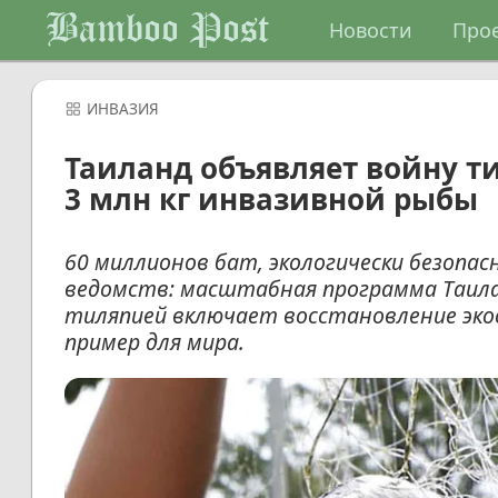
Bamboo Post
Новости
Про
ИНВАЗИЯ
Таиланд объявляет войну т
3 млн кг инвазивной рыбы
60 миллионов бат, экологически безоп
ведомств: масштабная программа Таила
тиляпией включает восстановление экос
пример для мира.