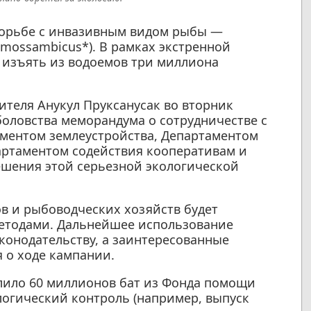
борьбе с инвазивным видом рыбы —
mossambicus*). В рамках экстренной
 изъять из водоемов три миллиона
ителя Анукул Пруксанусак во вторник
оловства меморандума о сотрудничестве с
аментом землеустройства, Департаментом
артаментом содействия кооперативам и
ешения этой серьезной экологической
в и рыбоводческих хозяйств будет
етодами. Дальнейшее использование
конодательству, а заинтересованные
 о ходе кампании.
лило 60 миллионов бат из Фонда помощи
огический контроль (например, выпуск