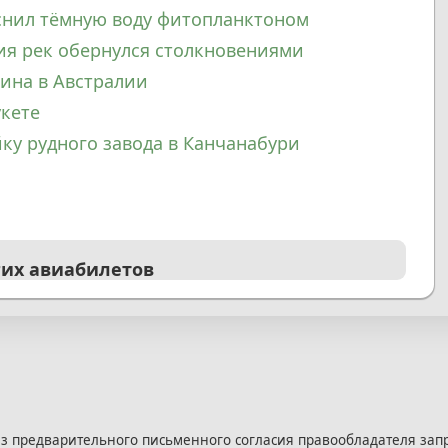
снил тёмную воду фитопланктоном
ия рек обернулся столкновениями
ина в Австралии
укете
ку рудного завода в Канчанабури
Я
гих авиабилетов
з предварительного письменного согласия правообладателя зап