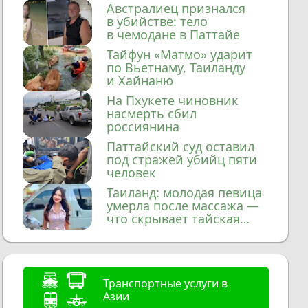
домой
Австралиец признался
в убийстве: тело
в чемодане в Паттайе
Тайфун «Матмо» ударит
по Вьетнаму, Таиланду
и Хайнаню
На Пхукете чиновник
насмерть сбил
россиянина
Паттайский суд оставил
под стражей убийц пяти
человек
Таиланд: молодая певица
умерла после массажа —
что скрывает тайская
медицина?
Транспортные услуги в
Азии