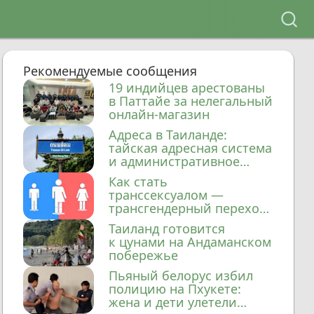
Рекомендуемые сообщения
19 индийцев арестованы
в Паттайе за нелегальный
онлайн-магазин
Адреса в Таиланде:
тайская адресная система
и административное
деление
Как стать
транссексуалом —
трансгендерный переход
в Таиланде
Таиланд готовится
к цунами на Андаманском
побережье
Пьяный белорус избил
полицию на Пхукете:
жена и дети улетели