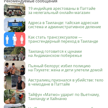
Рекомендуемые сообщения
19 индийцев арестованы в Паттайе
за нелегальный онлайн-магазин
Адреса в Таиланде: тайская адресная
система и административное деление
Как стать транссексуалом —
трансгендерный переход в Таиланде
Таиланд готовится к цунами
на Андаманском побережье
Пьяный белорус избил полицию
на Пхукете: жена и дети улетели домой
Австралиец признался в убийстве: тело
в чемодане в Паттайе
Тайфун «Матмо» ударит по Вьетнаму,
Таиланду и Хайнаню