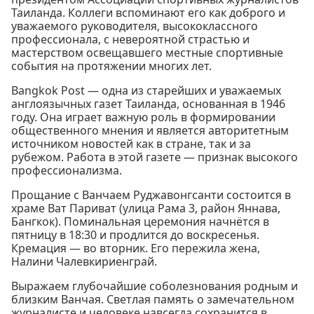
Таиланда. Коллеги вспоминают его как доброго и
уважаемого руководителя, высококлассного
профессионала, с невероятной страстью и
мастерством освещавшего местные спортивные
события на протяжении многих лет.
Bangkok Post — одна из старейших и уважаемых
англоязычных газет Таиланда, основанная в 1946
году. Она играет важную роль в формировании
общественного мнения и является авторитетным
источником новостей как в стране, так и за
рубежом. Работа в этой газете — признак высокого
профессионализма.
Прощание с Ванчаем Руджавонгсанти состоится в
храме Ват Париват (улица Рама 3, район Яннава,
Бангкок). Поминальная церемония начнётся в
пятницу в 18:30 и продлится до воскресенья.
Кремация — во вторник. Его пережила жена,
Налини Чалевкириенграй.
Выражаем глубочайшие соболезнования родным и
близким Ванчая. Светлая память о замечательном
журналисте и человеке навсегда сохранится в