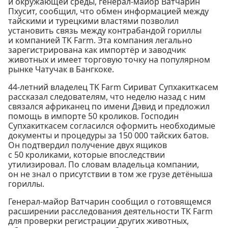
и окружающей среды, генерал-майор Ватчарин
Пхусит, сообщил, что обмен информацией между
тайскими и турецкими властями позволил
установить связь между контрабандой гориллы
и компанией TK Farm. Эта компания легально
зарегистрирована как импортёр и заводчик
животных и имеет торговую точку на популярном
рынке Чатучак в Бангкоке.
44-летний владелец TK Farm Сириват Супхакиткасем
рассказал следователям, что неделю назад с ним
связался африканец по имени Дэвид и предложил
помощь в импорте 50 кроликов. Господин
Супхакиткасем согласился оформить необходимые
документы и процедуры за 150 000 тайских батов.
Он подтвердил получение двух ящиков
с 50 кроликами, которые впоследствии
утилизировал. По словам владельца компании,
он не знал о присутствии в том же грузе детёныша
гориллы.
Генерал-майор Ватчарин сообщил о готовящемся
расширении расследования деятельности TK Farm
для проверки регистрации других животных,