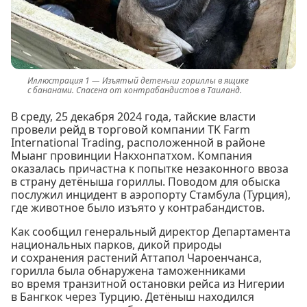
Изъятый детеныш гориллы в ящике
с бананами. Спасена от контрабандистов в Таиланд.
В среду, 25 декабря 2024 года, тайские власти
провели рейд в торговой компании TK Farm
International Trading, расположенной в районе
Мыанг провинции Накхонпатхом. Компания
оказалась причастна к попытке незаконного ввоза
в страну детёныша гориллы. Поводом для обыска
послужил инцидент в аэропорту Стамбула (Турция),
где животное было изъято у контрабандистов.
Как сообщил генеральный директор Департамента
национальных парков, дикой природы
и сохранения растений Аттапол Чароенчанса,
горилла была обнаружена таможенниками
во время транзитной остановки рейса из Нигерии
в Бангкок через Турцию. Детёныш находился