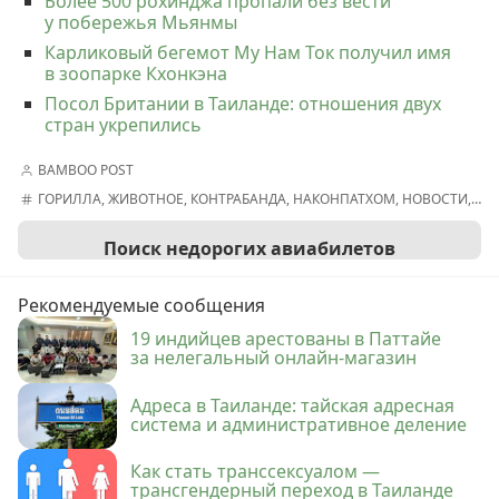
Более 500 рохинджа пропали без вести
у побережья Мьянмы
Карликовый бегемот Му Нам Ток получил имя
в зоопарке Кхонкэна
Посол Британии в Таиланде: отношения двух
стран укрепились
BAMBOO POST
ГОРИЛЛА
,
ЖИВОТНОЕ
,
КОНТРАБАНДА
,
НАКОНПАТХОМ
,
НОВОСТИ
,
ТА
Поиск недорогих авиабилетов
Рекомендуемые сообщения
19 индийцев арестованы в Паттайе
за нелегальный онлайн-магазин
Адреса в Таиланде: тайская адресная
система и административное деление
Как стать транссексуалом —
трансгендерный переход в Таиланде