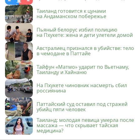
Таиланд готовится к цунами
на Андаманском побережье
Пьяный белорус избил полицию
на Пхукете: жена и дети улетели домой
Австралиец признался в убийстве: тело
в чемодане в Паттайе
Тайфун «Матмо» ударит по Вьетнаму,
Таиланду и Хайнаню
На Пхукете чиновник насмерть сбил
россиянина
Паттайский суд оставил под стражей
убийц пяти человек
Таиланд: молодая певица умерла после
массажа — что скрывает тайская
медицина?