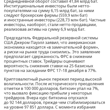
Среднедневной оборот составил 41,84 млрд бат.
Институциональные инвесторы были нетто-
покупателями на сумму 6,15 млрд бат, за ними
следуют брокерские фирмы (559,9 млн бат)
и иностранные инвесторы (228,73 млн бат). Частные
инвесторы, наоборот, стали нетто-продавцами,
реализовав активы на сумму 6,9 млрд бат.
Председатель Федеральной резервной системы
США Джером Пауэлл заявил, что американская
экономика находится «в замечательной форме»,
а риски на рынке труда снизились. Это заявление
предполагает сдержанность ФРС в снижении
процентных ставок. Трейдеры оценивают
вероятность снижения ставки на 25 базисных
пунктов на заседании ФРС 17–18 декабря в 77%.
Криптовалютный рынок пережил период высокой
волатильности. После исторического преодоления
отметки в 100 000 долларов, биткоин упал на 7%,
что вызвало фиксацию прибыли у некоторых
трейдеров. Вчера курс биткоина опускался
до 92 144 долларов, прежде чем стабилизироваться
на уровне 97 851 доллара. С момента избрания