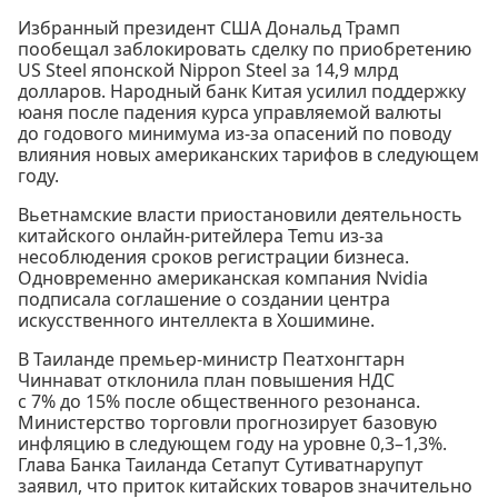
Избранный президент США Дональд Трамп
пообещал заблокировать сделку по приобретению
US Steel японской Nippon Steel за 14,9 млрд
долларов. Народный банк Китая усилил поддержку
юаня после падения курса управляемой валюты
до годового минимума из-за опасений по поводу
влияния новых американских тарифов в следующем
году.
Вьетнамские власти приостановили деятельность
китайского онлайн-ритейлера Temu из-за
несоблюдения сроков регистрации бизнеса.
Одновременно американская компания Nvidia
подписала соглашение о создании центра
искусственного интеллекта в Хошимине.
В Таиланде премьер-министр Пеатхонгтарн
Чиннават отклонила план повышения НДС
с 7% до 15% после общественного резонанса.
Министерство торговли прогнозирует базовую
инфляцию в следующем году на уровне 0,3–1,3%.
Глава Банка Таиланда Сетапут Сутиватнарупут
заявил, что приток китайских товаров значительно