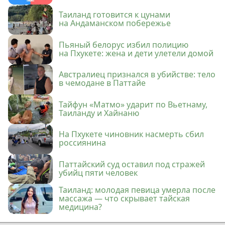
Таиланд готовится к цунами
на Андаманском побережье
Пьяный белорус избил полицию
на Пхукете: жена и дети улетели домой
Австралиец признался в убийстве: тело
в чемодане в Паттайе
Тайфун «Матмо» ударит по Вьетнаму,
Таиланду и Хайнаню
На Пхукете чиновник насмерть сбил
россиянина
Паттайский суд оставил под стражей
убийц пяти человек
Таиланд: молодая певица умерла после
массажа — что скрывает тайская
медицина?