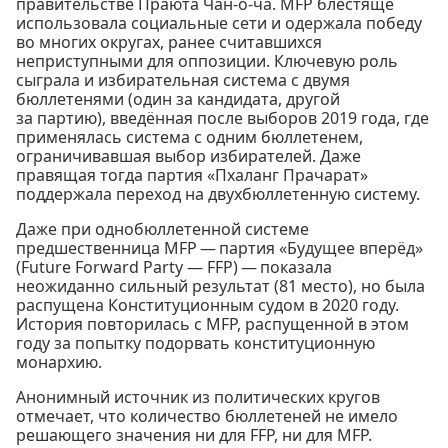
правительстве Праюта Чан-о-ча. MFP блестяще
использовала социальные сети и одержала победу
во многих округах, ранее считавшихся
неприступными для оппозиции. Ключевую роль
сыграла и избирательная система с двумя
бюллетенями (один за кандидата, другой
за партию), введённая после выборов 2019 года, где
применялась система с одним бюллетенем,
ограничивавшая выбор избирателей. Даже
правящая тогда партия «Пхаланг Прачарат»
поддержала переход на двухбюллетенную систему.
Даже при однобюллетенной системе
предшественница MFP — партия «Будущее вперёд»
(Future Forward Party — FFP) — показала
неожиданно сильный результат (81 место), но была
распущена Конституционным судом в 2020 году.
История повторилась с MFP, распущенной в этом
году за попытку подорвать конституционную
монархию.
Анонимный источник из политических кругов
отмечает, что количество бюллетеней не имело
решающего значения ни для FFP, ни для MFP.