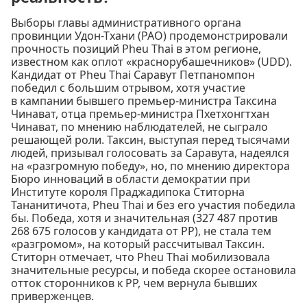
Выборы главы административного органа
провинции Удон-Тхани (PAO) продемонстрировали
прочность позиций Pheu Thai в этом регионе,
известном как оплот «краснорубашечников» (UDD).
Кандидат от Pheu Thai Саравут Петпаномпон
победил с большим отрывом, хотя участие
в кампании бывшего премьер-министра Таксина
Чинават, отца премьер-министра Пхетхонгтхан
Чинават, по мнению наблюдателей, не сыграло
решающей роли. Таксин, выступая перед тысячами
людей, призывал голосовать за Саравута, надеялся
на «разгромную победу», но, по мнению директора
Бюро инноваций в области демократии при
Институте короля Праджадипока Ститорна
Тананитичота, Pheu Thai и без его участия победила
бы. Победа, хотя и значительная (327 487 против
268 675 голосов у кандидата от PP), не стала тем
«разгромом», на который рассчитывал Таксин.
Ститорн отмечает, что Pheu Thai мобилизовала
значительные ресурсы, и победа скорее остановила
отток сторонников к PP, чем вернула бывших
приверженцев.