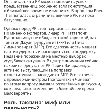
Он считает, что PP может повторить успех
предшественниц, особенно если конституция
в ближайшее время не изменится. В прошлом Pheu
Thai пыталась ограничить влияние PP, но пока
безуспешно.
Однако перед PP стоят серьёзные вызовы.
По мнению экспертов, лидер PP Наттапонг
Руенгпаньявут не обладает такой харизмой, как
Танатон Джуангрунруангит (FFP) или Пита
Лимчароенрат (MFP). Его сдержанность мешает
партии удержать и расширить свою поддержку.
Недавние поражения на местных выборах
усугубляют ситуацию. В центре внимания сейчас
находится депутат от PP Парит Вачарасинду,
активно выступающий за поправки
к конституции — наследие от MFP. Его встреча
с премьер-министром Пхетхонгтхан Чинават
по этому вопросу вызвала оживлённые дискуссии,
хотя реальные изменения в ближайшее время
маловероятны.
Роль Таксина: миф или
реальность?