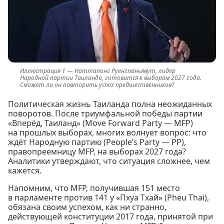
Наттапонг Руенгпаньявут, лидер
Народной партии Таиланда, готовится к выборам 2027 года.
Сможет ли он повторить успех предшественников?
Политическая жизнь Таиланда полна неожиданных
поворотов. После триумфальной победы партии
«Вперёд, Таиланд» (Move Forward Party — MFP)
на прошлых выборах, многих волнует вопрос: что
ждёт Народную партию (People’s Party — PP),
правопреемницу MFP, на выборах 2027 года?
Аналитики утверждают, что ситуация сложнее, чем
кажется.
Напомним, что MFP, получившая 151 место
в парламенте против 141 у «Пхуа Тхай» (Pheu Thai),
обязана своим успехом, как ни странно,
действующей конституции 2017 года, принятой при