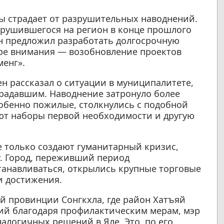
ды страдает от разрушительных наводнений.
брушившегося на регион в конце прошлого
н предложил разработать долгосрочную
тре внимания — возобновление проектов
менг».
 рассказал о ситуации в муниципалитете,
радавшим. Наводнение затронуло более
собенно пожилые, столкнулись с подобной
ют наборы первой необходимости и другую
е только создают гуманитарный кризис,
. Город, переживший период
станавливаться, открылись крупные торговые
и достижения.
 провинции Сонгкхла, где район Хатъяй
ний благодаря профилактическим мерам, мэр
алогичных решений в Яле. Это, по его