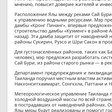
мнению, повысит доверие жителей и инвес
Расположение Ялы между реками Сай Бури 
к управлению водными ресурсами. Мэр пр
дамбы «Кронг Пинанг», впервые предложенн
строительство дамбы «Куэменг» в районе А
назад). Эта дамба защитит от наводнений н
районы Сукирин, Руэсо и Шри Сакон в про
Для густонаселённых районов, таких как Ба
человек), мэр предложил разработать сист
Сай Бури, из района старого рынка — в рек
Департамент предупреждения и ликвидаци
Таиланда поручил местным властям активи
Накхонситхаммарат, Сонгкхла, Паттани и Н
Метеорологическое управление Таиланда 
холодной воздушной массы по всей стране
в пострадавших от наводнений районах. О
Ялы меры будут реализованы и помогут гор