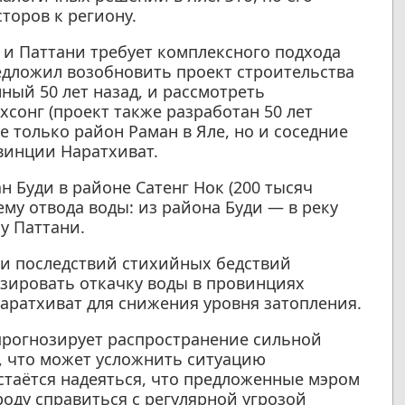
торов к региону.
и Паттани требует комплексного подхода
едложил возобновить проект строительства
ый 50 лет назад, и рассмотреть
хсонг (проект также разработан 50 лет
е только район Раман в Яле, но и соседние
винции Наратхиват.
н Буди в районе Сатенг Нок (200 тысяч
ему отвода воды: из района Буди — в реку
у Паттани.
и последствий стихийных бедствий
зировать откачку воды в провинциях
аратхиват для снижения уровня затопления.
прогнозирует распространение сильной
, что может усложнить ситуацию
стаётся надеяться, что предложенные мэром
оду справиться с регулярной угрозой