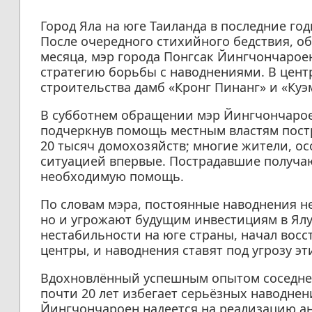
Город Яла на юге Таиланда в последние го
После очередного стихийного бедствия, о
месяца, мэр города Понгсак Йингчончарое
стратегию борьбы с наводнениями. В цен
строительства дамб «Кронг Пинанг» и «Куэ
В субботнем обращении мэр Йингчончароен
подчеркнув помощь местным властям пост
20 тысяч домохозяйств; многие жители, о
ситуацией впервые. Пострадавшие получа
необходимую помощь.
По словам мэра, постоянные наводнения н
но и угрожают будущим инвестициям в Ялу
нестабильности на юге страны, начал вос
центры, и наводнения ставят под угрозу эт
Вдохновлённый успешным опытом соседней
почти 20 лет избегает серьёзных наводне
Йингчончароен надеется на реализацию ан