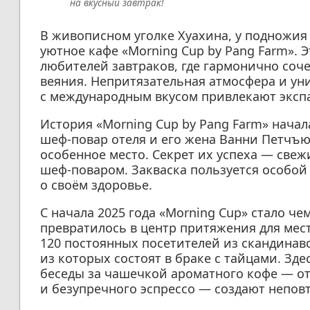
на вкусный завтрак!
В живописном уголке Хуахина, у подножия 
уютное кафе «Morning Cup by Pang Farm». 
любителей завтраков, где гармонично соч
веяния. Непритязательная атмосфера и ун
с международным вкусом привлекают экспа
История «Morning Cup by Pang Farm» начал
шеф-повар отеля и его жена Ванни Петчъю
особенное место. Секрет их успеха — св
шеф-поваром. Закваска пользуется особой
о своём здоровье.
С начала 2025 года «Morning Cup» стало че
превратилось в центр притяжения для мес
120 постоянных посетителей из скандинавс
из которых состоят в браке с тайцами. Зд
беседы за чашечкой ароматного кофе — от
и безупречного эспрессо — создают непов