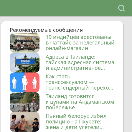
Рекомендуемые сообщения
19 индийцев арестованы
в Паттайе за нелегальный
онлайн-магазин
Адреса в Таиланде:
тайская адресная система
и административное
деление
Как стать
транссексуалом —
трансгендерный переход
в Таиланде
Таиланд готовится
к цунами на Андаманском
побережье
Пьяный белорус избил
полицию на Пхукете:
жена и дети улетели