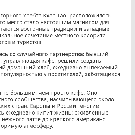
горного хребта Кхао Тао, расположилось
Это место стало настоящим магнитом для
етаются восточные традиции и западные
икальное сочетание местного колорита
тов и туристов.
ась со случайного партнёрства: бывший
, управляющая кафе, решили создать
ежий домашний хлеб, ежедневно выпекаемый
 популярностью у посетителей, заботящихся
м-то большим, чем просто кафе. Оно
тного сообщества, насчитывающего около
ких стран, Европы и России, многие
есь ежедневно кипит жизнь: оживлённые
 нежного латте до крепкого американо
торимую атмосферу.