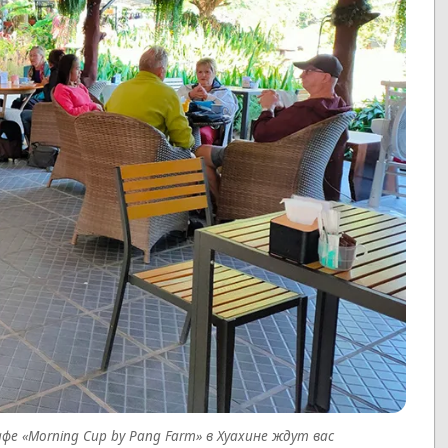
е «Morning Cup by Pang Farm» в Хуахине ждут вас