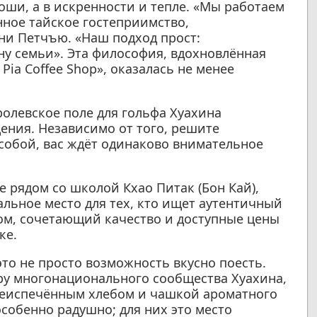
оши, а в искренности и тепле. «Мы работаем
инное тайское гостеприимство,
ни Петчъю. «Наш подход прост:
ну семьи». Эта философия, вдохновлённая
ia Coffee Shop», оказалась не менее
олевское поле для гольфа Хуахина
ения. Независимо от того, решите
с собой, вас ждёт одинаково внимательное
е рядом со школой Кхао Питак (Бон Кай),
еальное место для тех, кто ищет аутентичный
ом, сочетающий качество и доступные цены
ке.
то не просто возможность вкусно поесть.
ру многонационального сообщества Хуахина,
ежеиспечённым хлебом и чашкой ароматного
особенно радушно; для них это место