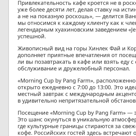
Привлекательность кафе кроется не в роск
уже более десяти лет, делая ставку на ист
а не на показную роскошь», — делится Ван
мы относимся к каждому клиенту как к чле
легендарным хуахиновским заведением «Je P
успешной.
Живописный вид на горы Хинлек Фай и Кор
дополняет приятные впечатления от посещ
ли вы позавтракать в кафе или взять еду 
обслуживание и дружелюбный персонал.
«Morning Cup by Pang Farm», расположенно
открыто ежедневно с 7:00 до 13:00. Это ид
местный завтрак с международным акцент
в удивительно непритязательной обстанов
Посещение «Morning Cup by Pang Farm» — э
Это шанс окунуться в уникальную атмосфе
где культурные границы стираются за св
кофе. Российских гостей здесь встречают 