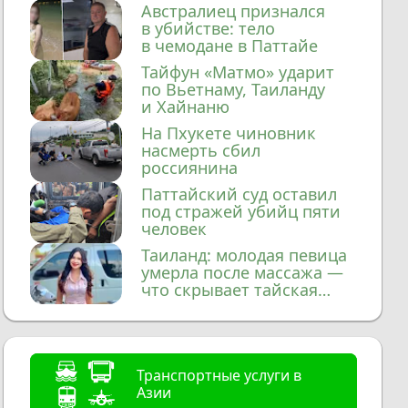
домой
Австралиец признался
в убийстве: тело
в чемодане в Паттайе
Тайфун «Матмо» ударит
по Вьетнаму, Таиланду
и Хайнаню
На Пхукете чиновник
насмерть сбил
россиянина
Паттайский суд оставил
под стражей убийц пяти
человек
Таиланд: молодая певица
умерла после массажа —
что скрывает тайская
медицина?
Транспортные услуги в
Азии