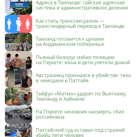
Адреса в Таиланде: тайская адресная
система и административное деление
Как стать транссексуалом —
трансгендерный переход в Таиланде
Таиланд готовится к цунами
на Андаманском побережье
Пьяный белорус избил полицию
на Пхукете: жена и дети улетели домой
Австралиец признался в убийстве: тело
в чемодане в Паттайе
Тайфун «Матмо» ударит по Вьетнаму,
Таиланду и Хайнаню
На Пхукете чиновник насмерть сбил
россиянина
Паттайский суд оставил под стражей
убийц пяти человек