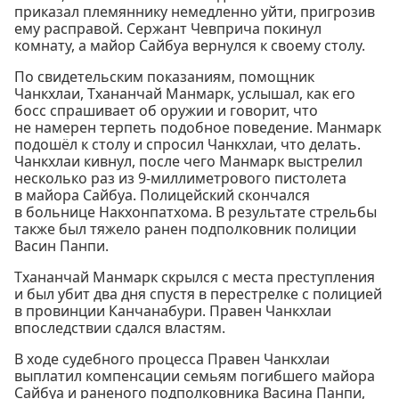
приказал племяннику немедленно уйти, пригрозив
ему расправой. Сержант Чевприча покинул
комнату, а майор Сайбуа вернулся к своему столу.
По свидетельским показаниям, помощник
Чанкхлаи, Тхананчай Манмарк, услышал, как его
босс спрашивает об оружии и говорит, что
не намерен терпеть подобное поведение. Манмарк
подошёл к столу и спросил Чанкхлаи, что делать.
Чанкхлаи кивнул, после чего Манмарк выстрелил
несколько раз из 9-миллиметрового пистолета
в майора Сайбуа. Полицейский скончался
в больнице Накхонпатхома. В результате стрельбы
также был тяжело ранен подполковник полиции
Васин Панпи.
Тхананчай Манмарк скрылся с места преступления
и был убит два дня спустя в перестрелке с полицией
в провинции Канчанабури. Правен Чанкхлаи
впоследствии сдался властям.
В ходе судебного процесса Правен Чанкхлаи
выплатил компенсации семьям погибшего майора
Сайбуа и раненого подполковника Васина Панпи,