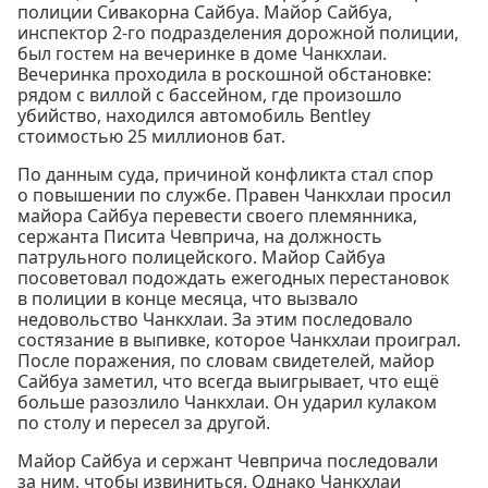
полиции Сивакорна Сайбуа. Майор Сайбуа,
инспектор 2-го подразделения дорожной полиции,
был гостем на вечеринке в доме Чанкхлаи.
Вечеринка проходила в роскошной обстановке:
рядом с виллой с бассейном, где произошло
убийство, находился автомобиль Bentley
стоимостью 25 миллионов бат.
По данным суда, причиной конфликта стал спор
о повышении по службе. Правен Чанкхлаи просил
майора Сайбуа перевести своего племянника,
сержанта Писита Чевприча, на должность
патрульного полицейского. Майор Сайбуа
посоветовал подождать ежегодных перестановок
в полиции в конце месяца, что вызвало
недовольство Чанкхлаи. За этим последовало
состязание в выпивке, которое Чанкхлаи проиграл.
После поражения, по словам свидетелей, майор
Сайбуа заметил, что всегда выигрывает, что ещё
больше разозлило Чанкхлаи. Он ударил кулаком
по столу и пересел за другой.
Майор Сайбуа и сержант Чевприча последовали
за ним, чтобы извиниться. Однако Чанкхлаи