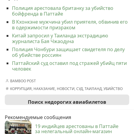
Полиция арестовала британку за убийство
бойфренда в Паттайе
В Кхонкэне мужчина убил приятеля, обвинив его
в одержимости призраком
Китай запросил у Таиланда экстрадицию
журналиста Бая Чжаодуна
Полиция Чонбури защищает свидетеля по делу
об убийстве россиян
Паттайский суд оставил под стражей убийц пяти
человек
BAMBOO POST
КОРРУПЦИЯ
,
НАКАЗАНИЕ
,
НОВОСТИ
,
СУД
,
ТАИЛАНД
,
УБИЙСТВО
Поиск недорогих авиабилетов
Рекомендуемые сообщения
19 индийцев арестованы в Паттайе
за нелегальный онлайн-магазин