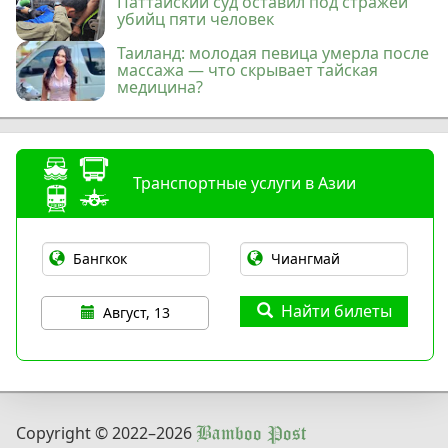
Паттайский суд оставил под стражей
убийц пяти человек
Таиланд: молодая певица умерла после
массажа — что скрывает тайская
медицина?
Транспортные услуги в Азии
Найти билеты
Август, 13
Copyright © 2022
–2026
Bamboo Post