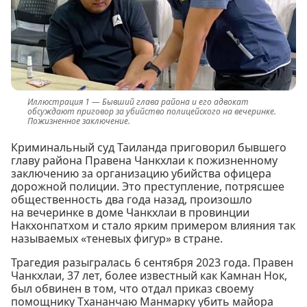
Бывший глава района и его адвокат
обсуждают приговор за убийство полицейского на вечеринке.
Пожизненное заключение.
Криминальный суд Таиланда приговорил бывшего
главу района Правена Чанкхлаи к пожизненному
заключению за организацию убийства офицера
дорожной полиции. Это преступление, потрясшее
общественность два года назад, произошло
на вечеринке в доме Чанкхлаи в провинции
Накхонпатхом и стало ярким примером влияния так
называемых «теневых фигур» в стране.
Трагедия разыгралась 6 сентября 2023 года. Правен
Чанкхлаи, 37 лет, более известный как Камнан Нок,
был обвинен в том, что отдал приказ своему
помощнику Тхананчаю Манмарку убить майора