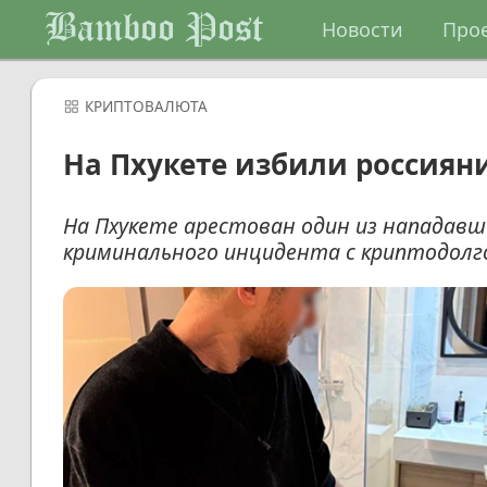
Bamboo Post
Новости
Про
КРИПТОВАЛЮТА
На Пхукете избили россиян
На Пхукете арестован один из нападавши
криминального инцидента с криптодолго