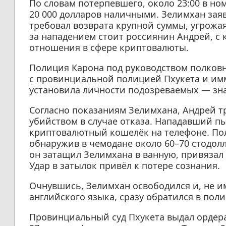
По словам потерпевшего, около 23:00 в но
20 000 долларов наличными. Зелимхан зая
требовал возврата крупной суммы, угрожая
за нападением стоит россиянин Андрей, с
отношения в сфере криптовалюты.
Полиция Карона под руководством полковн
с провинциальной полицией Пхукета и им
установила личности подозреваемых — зн
Согласно показаниям Зелимхана, Андрей тр
убийством в случае отказа. Нападавший п
криптовалютный кошелёк на телефоне. Полу
обнаружив в чемодане около 60–70 стодолл
он затащил Зелимхана в ванную, привязал 
Удар в затылок привёл к потере сознания.
Очнувшись, Зелимхан освободился и, не им
английского языка, сразу обратился в пол
Провинциальный суд Пхукета выдал ордера