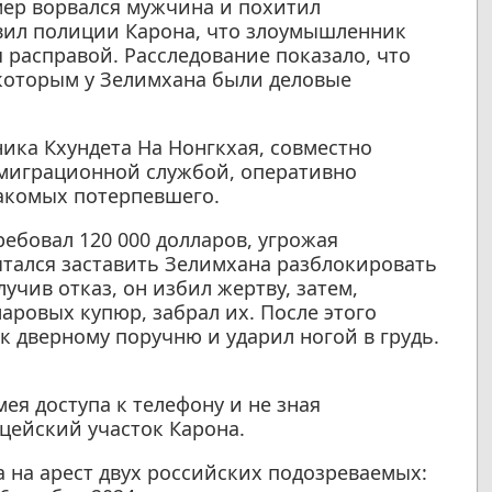
мер ворвался мужчина и похитил
вил полиции Карона, что злоумышленник
 расправой. Расследование показало, что
 которым у Зелимхана были деловые
ика Кхундета На Нонгкхая, совместно
миграционной службой, оперативно
акомых потерпевшего.
ебовал 120 000 долларов, угрожая
ытался заставить Зелимхана разблокировать
чив отказ, он избил жертву, затем,
аровых купюр, забрал их. После этого
к дверному поручню и ударил ногой в грудь.
ея доступа к телефону и не зная
ицейский участок Карона.
 на арест двух российских подозреваемых: