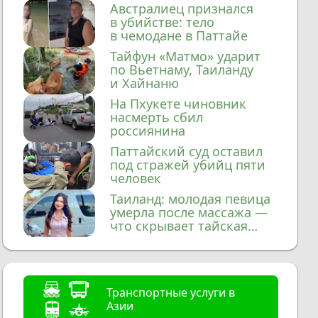
домой
Австралиец признался
в убийстве: тело
в чемодане в Паттайе
Тайфун «Матмо» ударит
по Вьетнаму, Таиланду
и Хайнаню
На Пхукете чиновник
насмерть сбил
россиянина
Паттайский суд оставил
под стражей убийц пяти
человек
Таиланд: молодая певица
умерла после массажа —
что скрывает тайская
медицина?
Транспортные услуги в
Азии