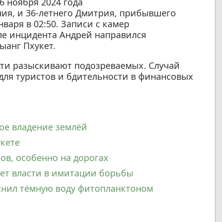
6 ноября 2024 года
ия, и 36-летнего Дмитрия, прибывшего
нваря в 02:50. Записи с камер
ле инцидента Андрей направился
ыанг Пхукет.
сти разыскивают подозреваемых. Случай
для туристов и бдительности в финансовых
ое владение землёй
укете
ов, особенно на дорогах
яет власти в имитации борьбы
снил тёмную воду фитопланктоном