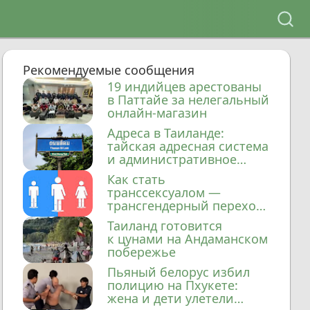
Рекомендуемые сообщения
19 индийцев арестованы
в Паттайе за нелегальный
онлайн-магазин
Адреса в Таиланде:
тайская адресная система
и административное
деление
Как стать
транссексуалом —
трансгендерный переход
в Таиланде
Таиланд готовится
к цунами на Андаманском
побережье
Пьяный белорус избил
полицию на Пхукете:
жена и дети улетели