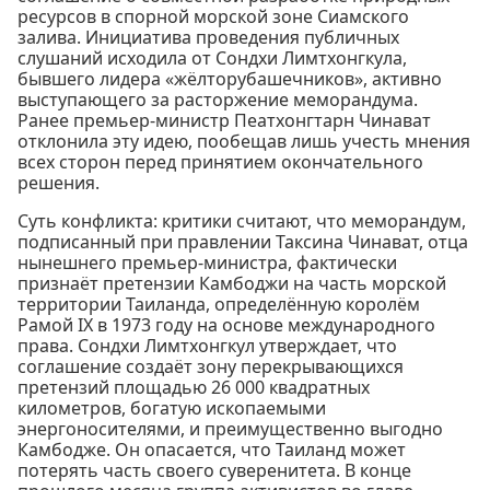
ресурсов в спорной морской зоне Сиамского
залива. Инициатива проведения публичных
слушаний исходила от Сондхи Лимтхонгкула,
бывшего лидера «жёлторубашечников», активно
выступающего за расторжение меморандума.
Ранее премьер-министр Пеатхонгтарн Чинават
отклонила эту идею, пообещав лишь учесть мнения
всех сторон перед принятием окончательного
решения.
Суть конфликта: критики считают, что меморандум,
подписанный при правлении Таксина Чинават, отца
нынешнего премьер-министра, фактически
признаёт претензии Камбоджи на часть морской
территории Таиланда, определённую королём
Рамой IX в 1973 году на основе международного
права. Сондхи Лимтхонгкул утверждает, что
соглашение создаёт зону перекрывающихся
претензий площадью 26 000 квадратных
километров, богатую ископаемыми
энергоносителями, и преимущественно выгодно
Камбодже. Он опасается, что Таиланд может
потерять часть своего суверенитета. В конце