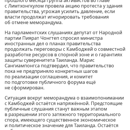
прошлого месяца группа активистов во главе
с Лимтхонгкулом провела акцию протеста у здания
правительства, угрожая усилить давление, если
власти продолжат игнорировать требования
об отмене меморандума.
На парламентских слушаниях депутат от Народной
партии Пиярат Чонгтеп спросил министра
иностранных дел о планах правительства
продолжать переговоры с Камбоджей о совместной
разработке ресурсов в спорной зоне и о гарантиях
защиты суверенитета Таиланда. Марис
Сангиампонгса подтвердил, что правительство
пока не предприняло конкретных шагов
по реализации соглашения, и комитет
по подготовке публичного форума ещё
не сформирован.
Ситуация вокруг меморандума о взаимопонимании
с Камбоджей остаётся напряжённой. Предстоящие
публичные слушания станут важным этапом
в разрешении этого затяжного территориального
спора, имеющего существенное экономическое
и политическое значение для Таиланда. Остаётся