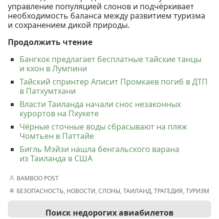
управление популяцией слонов и подчёркивает
необходимость баланса между развитием туризма
и сохранением дикой природы.
Продолжить чтение
Бангкок предлагает бесплатные тайские танцы
и кхон в Лумпини
Тайский спринтер Аписит Промкаев погиб в ДТП
в Патхумтхани
Власти Таиланда начали снос незаконных
курортов на Пхукете
Чёрные сточные воды сбрасывают на пляж
Чомтьен в Паттайе
Бигль Мэйзи нашла бенгальского варана
из Таиланда в США
BAMBOO POST
БЕЗОПАСНОСТЬ
,
НОВОСТИ
,
СЛОНЫ
,
ТАИЛАНД
,
ТРАГЕДИЯ
,
ТУРИЗМ
Поиск недорогих авиабилетов