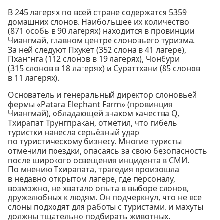
В 245 лагерях по всей стране содержатся 5359
домашних слонов. Наибольшее их количество
(871 особь в 90 лагерях) находится в провинции
Чиангмай, главном центре слоновьего туризма.
За ней следуют Пхукет (352 слона в 41 лагере),
Пхангнга (112 слонов в 19 лагерях), Чонбури
(315 слонов в 18 лагерях) и Сураттхани (85 слонов
в 11 лагерях).
Основатель и генеральный директор слоновьей
фермы «Patara Elephant Farm» (провинция
Чиангмай), обладающей знаком качества Q,
Тхирапат Трунгпракан, отметил, что гибель
туристки нанесла серьёзный удар
по туристическому бизнесу. Многие туристы
отменили поездки, опасаясь за свою безопасность
после широкого освещения инцидента в СМИ.
По мнению Тхирапата, трагедия произошла
в недавно открытом лагере, где персоналу,
возможно, не хватало опыта в выборе слонов,
дружелюбных к людям. Он подчеркнул, что не все
слоны подходят для работы с туристами, и махуты
должны тщательно подбирать животных.