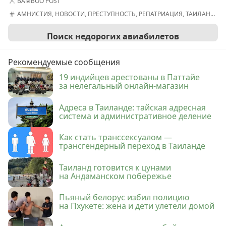
BAMBOO POST
АМНИСТИЯ
,
НОВОСТИ
,
ПРЕСТУПНОСТЬ
,
РЕПАТРИАЦИЯ
,
ТАИЛАНД
,
ЧИ
Поиск недорогих авиабилетов
Рекомендуемые сообщения
19 индийцев арестованы в Паттайе
за нелегальный онлайн-магазин
Адреса в Таиланде: тайская адресная
система и административное деление
Как стать транссексуалом —
трансгендерный переход в Таиланде
Таиланд готовится к цунами
на Андаманском побережье
Пьяный белорус избил полицию
на Пхукете: жена и дети улетели домой