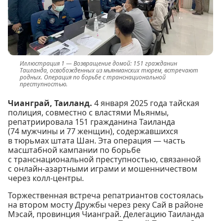
Возвращение домой: 151 гражданин
Таиланда, освобожденных из мьянманских тюрем, встречают
родных. Операция по борьбе с транснациональной
преступностью.
Чианграй, Таиланд.
4 января 2025 года тайская
полиция, совместно с властями Мьянмы,
репатриировала 151 гражданина Таиланда
(74 мужчины и 77 женщин), содержавшихся
в тюрьмах штата Шан. Эта операция — часть
масштабной кампании по борьбе
с транснациональной преступностью, связанной
с онлайн-азартными играми и мошенничеством
через колл-центры.
Торжественная встреча репатриантов состоялась
на втором мосту Дружбы через реку Сай в районе
Мэсай, провинция Чианграй. Делегацию Таиланда