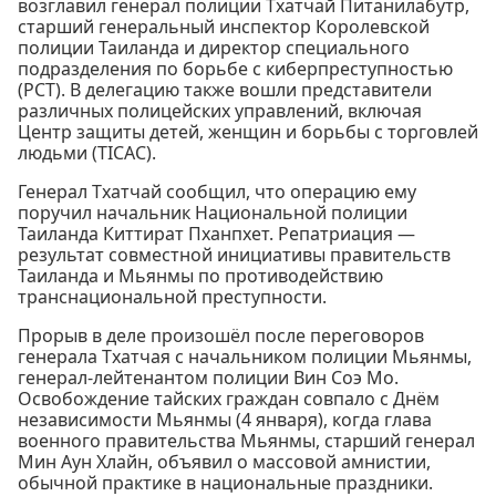
возглавил генерал полиции Тхатчай Питанилабутр,
старший генеральный инспектор Королевской
полиции Таиланда и директор специального
подразделения по борьбе с киберпреступностью
(PCT). В делегацию также вошли представители
различных полицейских управлений, включая
Центр защиты детей, женщин и борьбы с торговлей
людьми (TICAC).
Генерал Тхатчай сообщил, что операцию ему
поручил начальник Национальной полиции
Таиланда Киттират Пханпхет. Репатриация —
результат совместной инициативы правительств
Таиланда и Мьянмы по противодействию
транснациональной преступности.
Прорыв в деле произошёл после переговоров
генерала Тхатчая с начальником полиции Мьянмы,
генерал-лейтенантом полиции Вин Соэ Мо.
Освобождение тайских граждан совпало с Днём
независимости Мьянмы (4 января), когда глава
военного правительства Мьянмы, старший генерал
Мин Аун Хлайн, объявил о массовой амнистии,
обычной практике в национальные праздники.