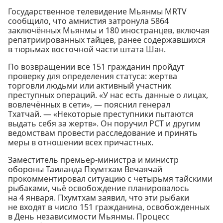
Государственное телевидение Мьянмы MRTV
сообщило, что амнистия затронула 5864
заключённых Мьянмы и 180 иностранцев, включая
репатриированных тайцев, ранее содержавшихся
в тюрьмах восточной части штата Шан.
По возвращении все 151 гражданин пройдут
проверку для определения статуса: жертва
торговли людьми или активный участник
преступных операций. «У нас есть данные о лицах,
вовлечённых в сети», — пояснил генерал
Тхатчай. — «Некоторые преступники пытаются
выдать себя за жертв». Он поручил PCT и другим
ведомствам провести расследование и принять
меры в отношении всех причастных.
Заместитель премьер-министра и министр
обороны Таиланда Пхумтхам Вечаячай
прокомментировал ситуацию с четырьмя тайскими
рыбаками, чьё освобождение планировалось
на 4 января. Пхумтхам заявил, что эти рыбаки
не входят в число 151 гражданина, освобожденных
в День независимости Мьянмы. Процесс