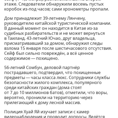
этаже. Следователи обнаружили восемь пустых
коробок из-под часов; сами хронометры пропали.
Дом принадлежит 39-летнему Лянчену,
руководителю китайской туристической компании.
В данный момент он находится в Китае из-за
судебных разбирательств и не может вернуться
в Таиланд. 43-летний Ючао, друг владельца,
присматривавший за домом, обнаружил следы
взлома 15 января после шестичасового отсутствия.
Сейф был сильно повреждён, а всё ценное
содержимое — похищено.
56-летний Сомбун, деловой партнёр
пострадавшего, подтвердил, что похищенные
предметы — часы класса люкс. Сотрудники службы
безопасности жилого комплекса, популярного
среди китайских граждан (дома стоят
от 7 до 10 миллионов батов), отметили, что воры,
вероятно, проникли на территорию через
прилегающий к дому лесной массив.
Полиция Хуай Яй изучает записи с камер
видеонаблюдения и проводит допросы. Ведётся