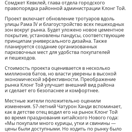
Сомджет Кевклей, глава отдела городского
правопорядка районной администрации Клонг Той.
Проект включает обновление тротуаров вдоль
улицы Рама IV и благоустройство всех пешеходных
зон вокруг рынка. Будет уложено новое цементное
покрытие, установлены пандусы, соответствующие
принципам универсального дизайна. Также
планируется создание организованных
парковочных мест для удобства покупателей
и пешеходов.
Стоимость проекта оценивается в несколько
миллионов батов, но власти уверены в высокой
экономической эффективности. Преображение
рынка Клонг Той улучшит внешний вид района
и сделает его безопаснее и комфортнее.
Местные жители положительно оценили
изменения. 57-летний Чатурон Ханди вспоминает,
как в детстве отец водил его на рынок Клонг Той
во время празднования китайского Нового года:
«Мы покупали много курицы, утки и свинины —
цены были доступными. Но ходить по рынку было