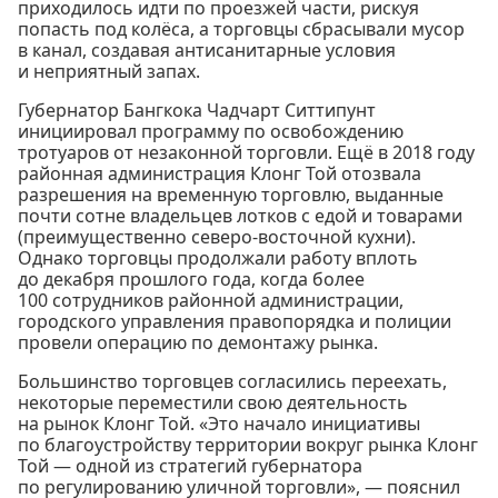
приходилось идти по проезжей части, рискуя
попасть под колёса, а торговцы сбрасывали мусор
в канал, создавая антисанитарные условия
и неприятный запах.
Губернатор Бангкока Чадчарт Ситтипунт
инициировал программу по освобождению
тротуаров от незаконной торговли. Ещё в 2018 году
районная администрация Клонг Той отозвала
разрешения на временную торговлю, выданные
почти сотне владельцев лотков с едой и товарами
(преимущественно северо-восточной кухни).
Однако торговцы продолжали работу вплоть
до декабря прошлого года, когда более
100 сотрудников районной администрации,
городского управления правопорядка и полиции
провели операцию по демонтажу рынка.
Большинство торговцев согласились переехать,
некоторые переместили свою деятельность
на рынок Клонг Той. «Это начало инициативы
по благоустройству территории вокруг рынка Клонг
Той — одной из стратегий губернатора
по регулированию уличной торговли», — пояснил