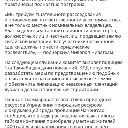
практически полностью построена.
«Мы требуем тщательного расследования
и привлечения к ответственности всех причастных,
а не только местных номинальных владельцев.
Власти должны установить личности инвесторов,
должностных лиц и частных лиц, продавших землю
китайской компании. Все участники незаконной
сделки должны понести юридические
последствия», — подчеркнул Чивапап Чиватхам.
На следующем слушании комитет вызовет полицию
Тха Такиаба для дачи показаний. КЛД поручено
разработать меры по предотвращению подобных
посягательств на национальные лесные земли
и обеспечить ликвидацию незаконных плантаций
дуриана для восстановления территории.
Пхансак Тхаммарарат, глава отдела природных
ресурсов Управления природных ресурсов
и окружающей среды провинции Чаченгсао,
сообщил, что в ходе расследования выяснилось:
тайская компания приобрела у местных жителей
1400 рай для выращивания кешью, после чего