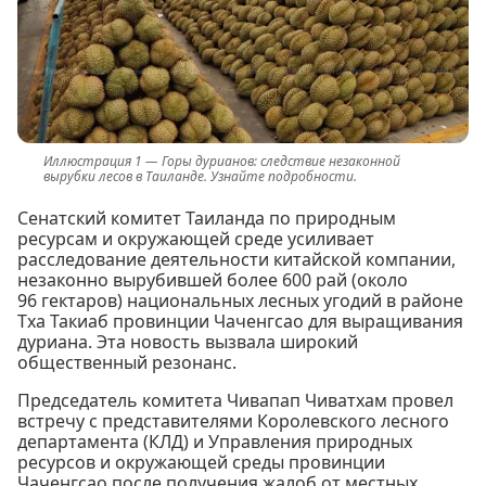
Горы дурианов: следствие незаконной
вырубки лесов в Таиланде. Узнайте подробности.
Сенатский комитет Таиланда по природным
ресурсам и окружающей среде усиливает
расследование деятельности китайской компании,
незаконно вырубившей более 600 рай (около
96 гектаров) национальных лесных угодий в районе
Тха Такиаб провинции Чаченгсао для выращивания
дуриана. Эта новость вызвала широкий
общественный резонанс.
Председатель комитета Чивапап Чиватхам провел
встречу с представителями Королевского лесного
департамента (КЛД) и Управления природных
ресурсов и окружающей среды провинции
Чаченгсао после получения жалоб от местных