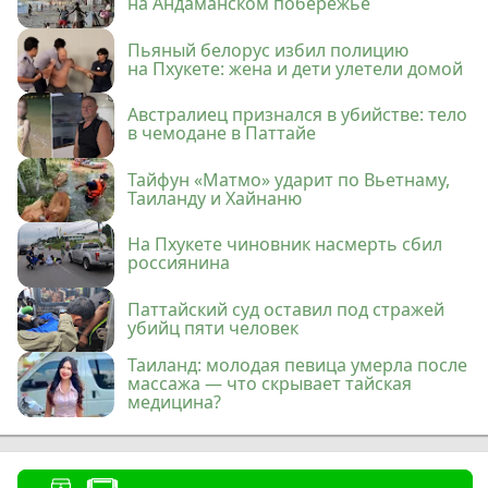
на Андаманском побережье
Пьяный белорус избил полицию
на Пхукете: жена и дети улетели домой
Австралиец признался в убийстве: тело
в чемодане в Паттайе
Тайфун «Матмо» ударит по Вьетнаму,
Таиланду и Хайнаню
На Пхукете чиновник насмерть сбил
россиянина
Паттайский суд оставил под стражей
убийц пяти человек
Таиланд: молодая певица умерла после
массажа — что скрывает тайская
медицина?