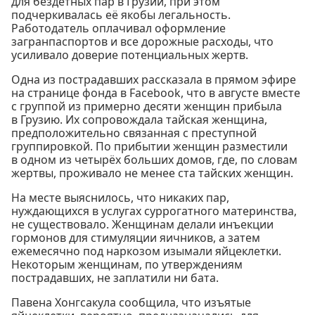
для бездетных пар в Грузии, при этом
подчеркивалась её якобы легальность.
Работодатель оплачивал оформление
загранпаспортов и все дорожные расходы, что
усиливало доверие потенциальных жертв.
Одна из пострадавших рассказала в прямом эфире
на странице фонда в Facebook, что в августе вместе
с группой из примерно десяти женщин прибыла
в Грузию. Их сопровождала тайская женщина,
предположительно связанная с преступной
группировкой. По прибытии женщин разместили
в одном из четырёх больших домов, где, по словам
жертвы, проживало не менее ста тайских женщин.
На месте выяснилось, что никаких пар,
нуждающихся в услугах суррогатного материнства,
не существовало. Женщинам делали инъекции
гормонов для стимуляции яичников, а затем
ежемесячно под наркозом изымали яйцеклетки.
Некоторым женщинам, по утверждениям
пострадавших, не заплатили ни бата.
Павена Хонгсакула сообщила, что изъятые