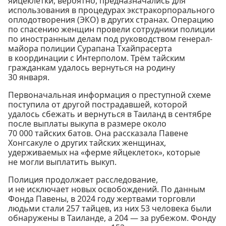
яйцеклетки, вероятно, предназначались для
использования в процедурах экстракорпорального
оплодотворения (ЭКО) в других странах. Операцию
по спасению женщин провели сотрудники полиции
по иностранным делам под руководством генерал-
майора полиции Сурапана Тхайпрасерта
в координации с Интерполом. Трём тайским
гражданкам удалось вернуться на родину
30 января.
Первоначальная информация о преступной схеме
поступила от другой пострадавшей, которой
удалось сбежать и вернуться в Таиланд в сентябре
после выплаты выкупа в размере около
70 000 тайских батов. Она рассказала Павене
Хонгсакуле о других тайских женщинах,
удерживаемых на «ферме яйцеклеток», которые
не могли выплатить выкуп.
Полиция продолжает расследование,
и не исключает новых освобождений. По данным
Фонда Павены, в 2024 году жертвами торговли
людьми стали 257 тайцев, из них 53 человека были
обнаружены в Таиланде, а 204 — за рубежом. Фонду