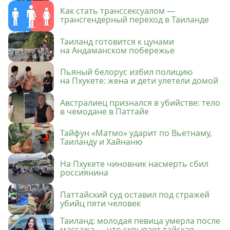
Как стать транссексуалом —
трансгендерный переход в Таиланде
Таиланд готовится к цунами
на Андаманском побережье
Пьяный белорус избил полицию
на Пхукете: жена и дети улетели домой
Австралиец признался в убийстве: тело
в чемодане в Паттайе
Тайфун «Матмо» ударит по Вьетнаму,
Таиланду и Хайнаню
На Пхукете чиновник насмерть сбил
россиянина
Паттайский суд оставил под стражей
убийц пяти человек
Таиланд: молодая певица умерла после
массажа — что скрывает тайская