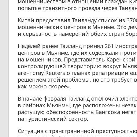
мошенничеством в отношении граждан Ки
попытке транзитного проезда через Таилан
Китай предоставил Таиланду список из 370
мошеннических центров в Мьянме. Это д
и серьезность намерений обеих стран бор
Неделей ранее Таиланд принял 261 иностр
центров в Мьянме, где их содержали проти
на мошенников. Представитель Каренской 
контролирующей территорию вокруг Мьява
агентству Reuters о планах репатриации е
решением этой проблемы, но это требует 
как можно скорее».
В начале февраля Таиланд отключил элект
в районах Мьянмы, где расположены неза
растущую обеспокоенность Бангкока нега
на туристический сектор.
Ситуация с трансграничной преступностью