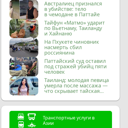
домой
Австралиец признался
в убийстве: тело
в чемодане в Паттайе
Тайфун «Матмо» ударит
по Вьетнаму, Таиланду
и Хайнаню
На Пхукете чиновник
насмерть сбил
россиянина
Паттайский суд оставил
под стражей убийц пяти
человек
Таиланд: молодая певица
умерла после массажа —
что скрывает тайская
медицина?
Транспортные услуги в
Азии