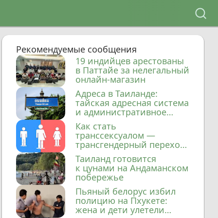
Рекомендуемые сообщения
19 индийцев арестованы
в Паттайе за нелегальный
онлайн-магазин
Адреса в Таиланде:
тайская адресная система
и административное
деление
Как стать
транссексуалом —
трансгендерный переход
в Таиланде
Таиланд готовится
к цунами на Андаманском
побережье
Пьяный белорус избил
полицию на Пхукете:
жена и дети улетели