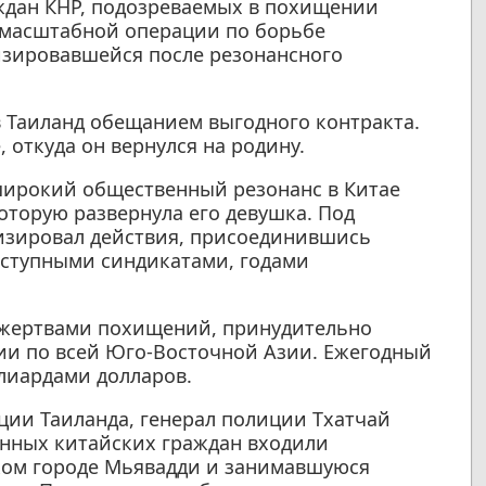
аждан КНР, подозреваемых в похищении
ь масштабной операции по борьбе
зировавшейся после резонансного
в Таиланд обещанием выгодного контракта.
 откуда он вернулся на родину.
широкий общественный резонанс в Китае
оторую развернула его девушка. Под
изировал действия, присоединившись
еступными синдикатами, годами
 жертвами похищений, принудительно
ии по всей Юго-Восточной Азии. Ежегодный
лиардами долларов.
ии Таиланда, генерал полиции Тхатчай
анных китайских граждан входили
ком городе Мьявадди и занимавшуюся