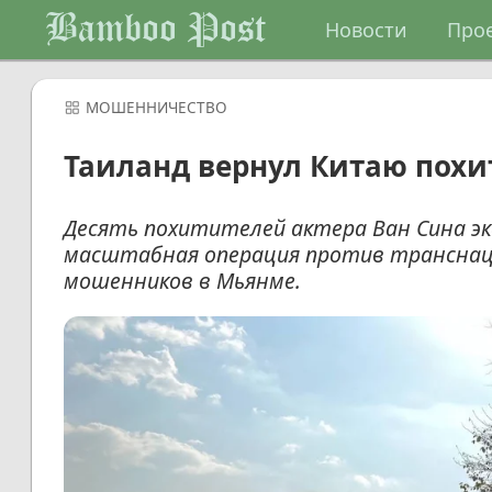
Bamboo Post
Новости
Про
МОШЕННИЧЕСТВО
Таиланд вернул Китаю похи
Десять похитителей актера Ван Сина эк
масштабная операция против транснац
мошенников в Мьянме.