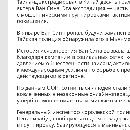
Таиланд экстрадировал в Китай десять гр
актера Ван Сина. Эта экстрадиция — част
с мошенническими группировками, активи
похищения.
В январе Ван Син пропал, будучи заманен 
Тайская полиция обнаружила его в Мьянме,
История исчезновения Ван Сина вызвала 
благодаря кампании в социальных сетях, к
давлением общественности Таиланд актив
к международным усилиям по борьбе с пр
действующими в регионе.
По данным ООН, сотни тысяч людей стали
вовлеченных в незаконные онлайн-операц
ущерб от мошенничества исчисляется мил
Генеральный инспектор Королевской полиц
Питанилабут, сообщил, что десять задерж
в группировку, базирующуюся в мьянманс