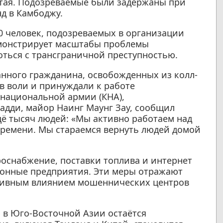
тая. Подозреваемые были задержаны при
д в Камбоджу.
0 человек, подозреваемых в организации
емонстрирует масштабы проблемы
оться с трансграничной преступностью.
анного гражданина, освобожденных из колл-
в воли и принуждали к работе
национальной армии (КНА),
дди, майор Наинг Маунг Зау, сообщил
щё тысяч людей: «Мы активно работаем над
времени. Мы стараемся вернуть людей домой
роснабжение, поставки топлива и интернет
конные предприятия. Эти меры отражают
тивным влиянием мошеннических центров
 в Юго-Восточной Азии остаётся