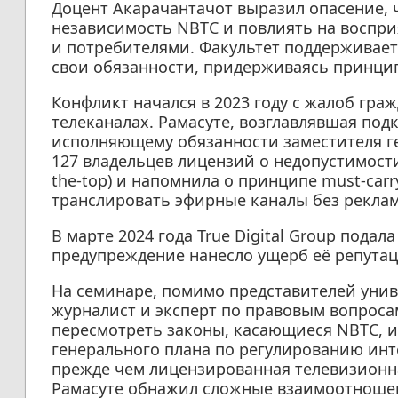
Доцент Акарачантачот выразил опасение, 
независимость NBTC и повлиять на воспр
и потребителями. Факультет поддерживает 
свои обязанности, придерживаясь принци
Конфликт начался в 2023 году с жалоб гра
телеканалах. Рамасуте, возглавлявшая по
исполняющему обязанности заместителя г
127 владельцев лицензий о недопустимости п
the-top) и напомнила о принципе must-ca
транслировать эфирные каналы без рекла
В марте 2024 года True Digital Group подал
предупреждение нанесло ущерб её репутац
На семинаре, помимо представителей унив
журналист и эксперт по правовым вопроса
пересмотреть законы, касающиеся NBTC, и
генерального плана по регулированию инт
прежде чем лицензированная телевизионна
Рамасуте обнажил сложные взаимоотноше