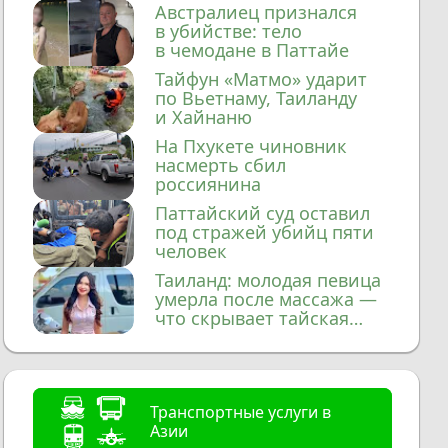
домой
Австралиец признался
в убийстве: тело
в чемодане в Паттайе
Тайфун «Матмо» ударит
по Вьетнаму, Таиланду
и Хайнаню
На Пхукете чиновник
насмерть сбил
россиянина
Паттайский суд оставил
под стражей убийц пяти
человек
Таиланд: молодая певица
умерла после массажа —
что скрывает тайская
медицина?
Транспортные услуги в
Азии