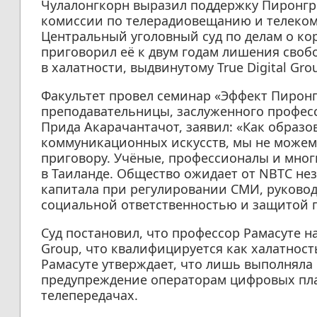
Чулалонгкорн выразил поддержку Пиронгр
комиссии по телерадиовещанию и телекомм
Центральный уголовный суд по делам о ко
приговорил её к двум годам лишения своб
в халатности, выдвинутому True Digital Gro
Факультет провел семинар «Эффект Пирон
преподавательницы, заслуженного професс
Прида Акарачантачот, заявил: «Как образо
коммуникационных искусств, мы не можем
приговору. Учёные, профессионалы и мног
в Таиланде. Общество ожидает от NBTC нез
капитала при регулировании СМИ, руковод
социальной ответственностью и защитой п
Суд постановил, что профессор Рамасуте н
Group, что квалифицируется как халатность
Рамасуте утверждает, что лишь выполняла
предупреждение операторам цифровых пл
телепередачах.