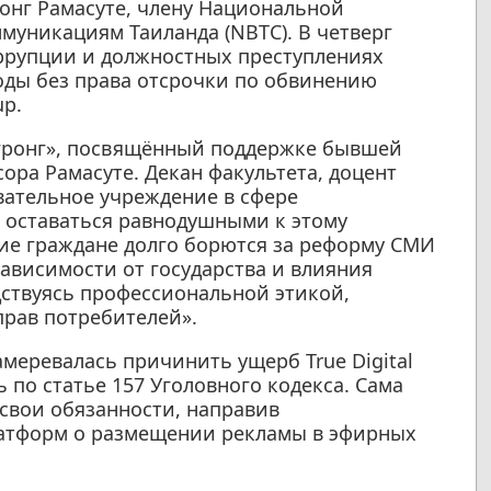
онг Рамасуте, члену Национальной
уникациям Таиланда (NBTC). В четверг
ррупции и должностных преступлениях
оды без права отсрочки по обвинению
up.
гронг», посвящённый поддержке бывшей
ора Рамасуте. Декан факультета, доцент
вательное учреждение в сфере
 оставаться равнодушными к этому
ие граждане долго борются за реформу СМИ
ависимости от государства и влияния
ствуясь профессиональной этикой,
рав потребителей».
амеревалась причинить ущерб True Digital
 по статье 157 Уголовного кодекса. Сама
 свои обязанности, направив
атформ о размещении рекламы в эфирных