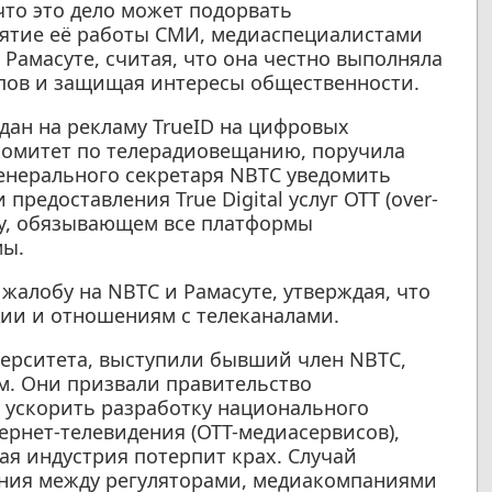
что это дело может подорвать
иятие её работы СМИ, медиаспециалистами
Рамасуте, считая, что она честно выполняла
пов и защищая интересы общественности.
ждан на рекламу TrueID на цифровых
дкомитет по телерадиовещанию, поручила
енерального секретаря NBTC уведомить
редоставления True Digital услуг OTT (over-
rry, обязывающем все платформы
мы.
а жалобу на NBTC и Рамасуте, утверждая, что
ии и отношениям с телеканалами.
ерситета, выступили бывший член NBTC,
м. Они призвали правительство
 ускорить разработку национального
ернет-телевидения (OTT-медиасервисов),
я индустрия потерпит крах. Случай
ния между регуляторами, медиакомпаниями