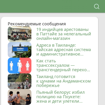
Рекомендуемые сообщения
19 индийцев арестованы
в Паттайе за нелегальный
онлайн-магазин
Адреса в Таиланде:
тайская адресная система
и административное
деление
Как стать
транссексуалом —
трансгендерный переход
в Таиланде
Таиланд готовится
к цунами на Андаманском
побережье
Пьяный белорус избил
полицию на Пхукете:
жена и дети улетели