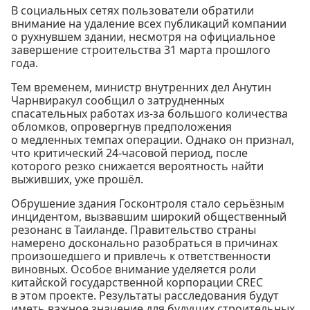
В социальных сетях пользователи обратили
внимание на удаление всех публикаций компании
о рухнувшем здании, несмотря на официальное
завершение строительства 31 марта прошлого
года.
Тем временем, министр внутренних дел Анутин
Чарнвиракул сообщил о затрудненных
спасательных работах из-за большого количества
обломков, опровергнув предположения
о медленных темпах операции. Однако он признал,
что критический 24-часовой период, после
которого резко снижается вероятность найти
выживших, уже прошёл.
Обрушение здания Госконтроля стало серьёзным
инцидентом, вызвавшим широкий общественный
резонанс в Таиланде. Правительство страны
намерено досконально разобраться в причинах
произошедшего и привлечь к ответственности
виновных. Особое внимание уделяется роли
китайской государственной корпорации CREC
в этом проекте. Результаты расследования будут
иметь важное значение для будущих строительных