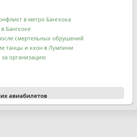
онфликт в метро Бангкока
в в Бангкоке
 после смертельных обрушений
ие танцы и кхон в Лумпини
и за организацию
гих авиабилетов