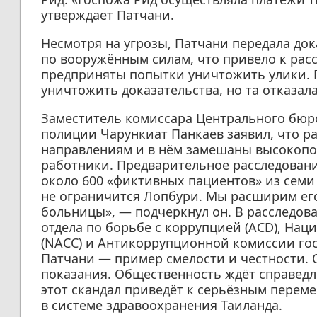
утверждает Патчани.
Несмотря на угрозы, Патчани передала до
по вооружённым силам, что привело к рас
предприняты попытки уничтожить улики. 
уничтожить доказательства, но та отказал
Заместитель комиссара Центрального бюро
полиции Чарункиат Панкаев заявил, что р
направлениям и в нём замешаны высокоп
работники. Предварительное расследовани
около 600 «фиктивных пациентов» из семи 
не ограничится Лопбури. Мы расширим его
больницы», — подчеркнул он. В расследов
отдела по борьбе с коррупцией (ACD), На
(NACC) и Антикоррупционной комиссии госу
Патчани — пример смелости и честности. 
показания. Общественность ждёт справедл
этот скандал приведёт к серьёзным перем
в системе здравоохранения Таиланда.