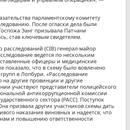
казательства парламентскому комитету
следованию. После огласки дела были
Госпожа Эанг призывала Патчани
ась, став ключевым свидетелем.
 расследований (CIB) генерал-майор
асследование ведётся по нескольким
оставленные офицеры и медицинские
е показало, что в схему было вовлечено
групп в Лопбури. «Расследование
 на другие провинции и другие
ании участвуют представители полицейского
циональной антикоррупционной комиссии
дарственного сектора (PACC). Поступок
Она призвала других участников схемы дать
ивого наказания виновных и надеется, что
енам и повышению ответственности