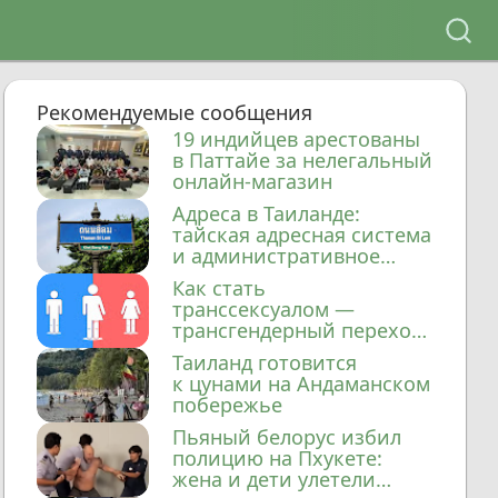
Рекомендуемые сообщения
19 индийцев арестованы
в Паттайе за нелегальный
онлайн-магазин
Адреса в Таиланде:
тайская адресная система
и административное
деление
Как стать
транссексуалом —
трансгендерный переход
в Таиланде
Таиланд готовится
к цунами на Андаманском
побережье
Пьяный белорус избил
полицию на Пхукете:
жена и дети улетели