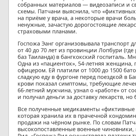
собранных материалов — видеозаписи и св
схемы. Патчани выяснила, что «фиктивных 
на приёме у врача, а некоторые врачи бо
ненужные, зачастую дорогостоящие лекар
страховыми планами.
Госпожа Эанг организовывала транспорт д
от 40 до 70 лет из провинции Лопбури (гд
баз Таиланда) в бангкокский госпиталь. М
Одна из «пациенток», 54-летняя женщина, 
офицером. Ей платили от 1000 до 1500 бат
сладкую еду в фургоне перед поездкой в Ба
крови показал симптомы, требующие лечени
66-летний мужчина, узнал о «работе» от с
и получал деньги за доставку лекарств, н
Все полученные медикаменты «фиктивные 
которая хранила их в прачечной кондомин
продажи на чёрном рынке. По словам Патч
высокопоставленные военные чиновники, 
Рид. «Госпожа Рид осуществляла платежи 