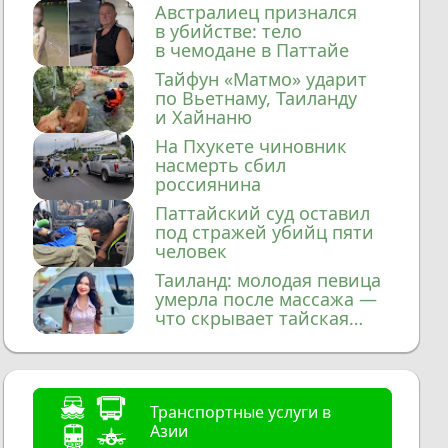
домой
Австралиец признался
в убийстве: тело
в чемодане в Паттайе
Тайфун «Матмо» ударит
по Вьетнаму, Таиланду
и Хайнаню
На Пхукете чиновник
насмерть сбил
россиянина
Паттайский суд оставил
под стражей убийц пяти
человек
Таиланд: молодая певица
умерла после массажа —
что скрывает тайская
медицина?
Транспортные услуги в
Азии