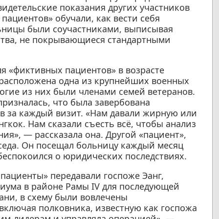
идетельские показания других участников
пациентов» обучали, как вести себя
льницы были соучастниками, выписывая
ства, не покрывающиеся стандартными
ля «фиктивных пациентов» в возрасте
е расположена одна из крупнейших военных
ногие из них были членами семей ветеранов.
призналась, что была завербована
ов за каждый визит. «Нам давали жирную или
нгкок. Нам сказали съесть всё, чтобы анализ
я», — рассказала она. Другой «пациент»,
оседа. Он посещал больницу каждый месяц
о беспокоился о юридических последствиях.
пациенты» передавали госпоже Эанг,
иума в районе Рамы IV для последующей
ани, в схему были вовлечены
включая полковника, известную как госпожа
тим-лидерам и управляла операцией», —