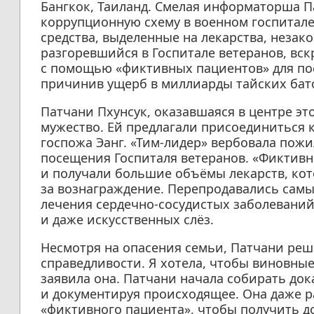
Бангкок, Таиланд. Смелая информаторша 
коррупционную схему в военном госпитале
средства, выделенные на лекарства, незак
разгоревшийся в Госпитале ветеранов, вс
с помощью «фиктивных пациентов» для по
причинив ущерб в миллиарды тайских бат
Патчани Пхунсук, оказавшаяся в центре э
мужество. Ей предлагали присоединиться к
госпожа Эанг. «Тим-лидер» вербовала пожи
посещения Госпиталя ветеранов. «Фиктив
и получали большие объёмы лекарств, кот
за вознаграждение. Перепродавались самые
лечения сердечно-сосудистых заболевани
и даже искусственных слёз.
Несмотря на опасения семьи, Патчани реши
справедливости. Я хотела, чтобы виновны
заявила она. Патчани начала собирать док
и документируя происходящее. Она даже 
«фиктивного пациента», чтобы получить до