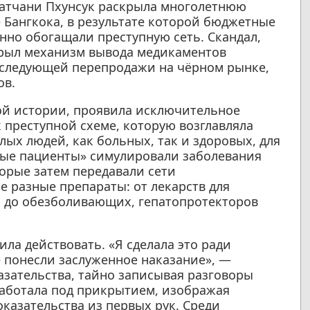
Патчани Пхунсук раскрыла многолетнюю
 Бангкока, в результате которой бюджетные
онно обогащали преступную сеть. Скандал,
крыл механизм вывода медикаментов
следующей перепродажи на чёрном рынке,
ов.
той истории, проявила исключительное
 преступной схеме, которую возглавляла
лых людей, как больных, так и здоровых, для
ные пациенты» симулировали заболевания
орые затем передавали сети
 разные препараты: от лекарств для
й до обезболивающих, гепатопротекторов
ла действовать. «Я сделала это ради
е понесли заслуженное наказание», —
азательства, тайно записывая разговоры
работала под прикрытием, изображая
казательства из первых рук. Среди