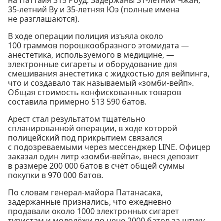
35-летний Ву и 35-летняя Юэ (полные имена
не разглашаются).
В ходе операции полиция изъяла около
100 граммов порошкообразного этомидата —
анестетика, используемого в медицине, —
электронные сигареты и оборудование для
смешивания анестетика с жидкостью для вейпинга,
что и создавало так называемый «зомби-вейп».
Общая стоимость конфискованных товаров
составила примерно 513 590 батов.
Арест стал результатом тщательно
спланированной операции, в ходе которой
полицейский под прикрытием связался
с подозреваемыми через мессенджер LINE. Офицер
заказал один литр «зомби-вейпа», внеся депозит
в размере 200 000 батов в счёт общей суммы
покупки в 970 000 батов.
По словам генерал-майора Патанасака,
задержанные признались, что ежедневно
продавали около 1000 электронных сигарет
туристам и молодёжи по цене 2000 батов за штуку,