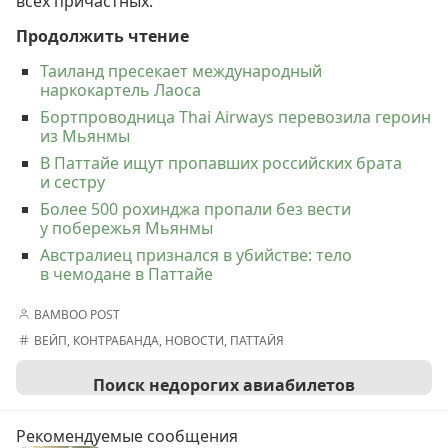
всех причастных.
Продолжить чтение
Таиланд пресекает международный
наркокартель Лаоса
Бортпроводница Thai Airways перевозила героин
из Мьянмы
В Паттайе ищут пропавших российских брата
и сестру
Более 500 рохинджа пропали без вести
у побережья Мьянмы
Австралиец признался в убийстве: тело
в чемодане в Паттайе
BAMBOO POST
ВЕЙП
,
КОНТРАБАНДА
,
НОВОСТИ
,
ПАТТАЙЯ
Поиск недорогих авиабилетов
Рекомендуемые сообщения