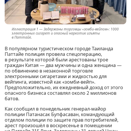
Задержаны торговцы «зомби-вейпом»: 1000
электронных сигарет и опасный наркотик изъяты
в Паттайе.
В популярном туристическом городе Таиланда
Паттайе полиция провела спецоперацию,
в результате которой были арестованы трое
граждан Китая — два мужчины и одна женщина —
по обвинению в незаконной торговле
электронными сигаретами и жидкостью для
вейпинга, известной как «зомби-вейп».
Предположительно, их ежедневный доход от этого
опасного бизнеса составлял около 2 миллионов
батов.
Как сообщил в понедельник генерал-майор
полиции Патанасак Бупфасаван, командующий
отделом полиции по защите прав потребителей,
арест произошёл в воскресенье в помещении
на Паттайя 315 Роуд. Задержаны 31-летний Чжан,