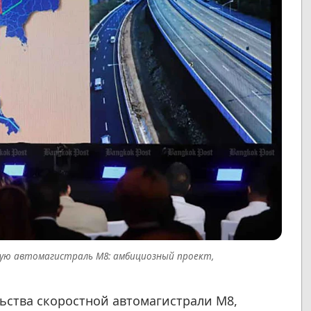
ую автомагистраль M8: амбициозный проект,
.
льства скоростной автомагистрали M8,