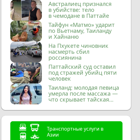
домой
Австралиец признался
в убийстве: тело
в чемодане в Паттайе
Тайфун «Матмо» ударит
по Вьетнаму, Таиланду
и Хайнаню
На Пхукете чиновник
насмерть сбил
россиянина
Паттайский суд оставил
под стражей убийц пяти
человек
Таиланд: молодая певица
умерла после массажа —
что скрывает тайская
медицина?
Транспортные услуги в
Азии