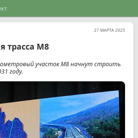
ект
27 МАРТА 2025
я трасса M8
лометровый участок M8 начнут строить
31 году.