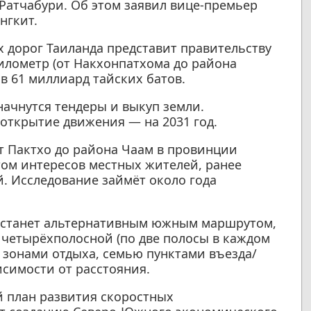
атчабури. Об этом заявил вице-премьер
нгкит.
 дорог Таиланда представит правительству
километр (от Накхонпатхома до района
в 61 миллиард тайских батов.
ачнутся тендеры и выкуп земли.
 открытие движения — на 2031 год.
т Пактхо до района Чаам в провинции
том интересов местных жителей, ранее
. Исследование займёт около года
8 станет альтернативным южным маршрутом,
т четырёхполосной (по две полосы в каждом
 зонами отдыха, семью пунктами въезда/
исимости от расстояния.
й план развития скоростных