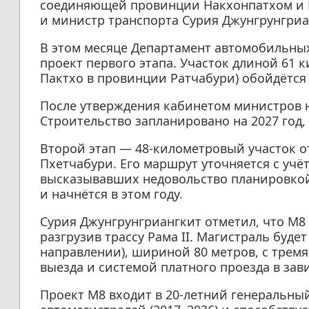
соединяющей провинции Накхонпатхом и Р
и министр транспорта Сурия Джунгрунгриа
В этом месяце Департамент автомобильных
проект первого этапа. Участок длиной 61 
Пактхо в провинции Ратчабури) обойдётся 
После утверждения кабинетом министров н
Строительство запланировано на 2027 год,
Второй этап — 48-километровый участок о
Пхетчабури. Его маршрут уточняется с учё
высказывавших недовольство планировкой
и начнётся в этом году.
Сурия Джунгрунгриангкит отметил, что M
разгрузив трассу Рама II. Магистраль буде
направлении), шириной 80 метров, с тремя
выезда и системой платного проезда в зав
Проект M8 входит в 20-летний генеральны