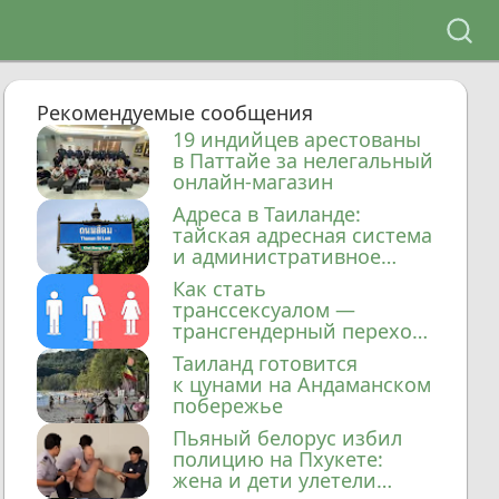
Рекомендуемые сообщения
19 индийцев арестованы
в Паттайе за нелегальный
онлайн-магазин
Адреса в Таиланде:
тайская адресная система
и административное
деление
Как стать
транссексуалом —
трансгендерный переход
в Таиланде
Таиланд готовится
к цунами на Андаманском
побережье
Пьяный белорус избил
полицию на Пхукете:
жена и дети улетели