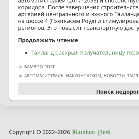
автомагистралей (2017–2036) и способств
коридора. После завершения строительств
артерией центрального и южного Таиланда,
на шоссе 4 (Пхеткасем Роуд) и стимулиров
регионов. Это повысит транспортную досту
Продолжить чтение
Таиланд раскрыл получательницу геро
BAMBOO POST
АВТОМАГИСТРАЛЬ
,
НАКХОНПАТХОМ
,
НОВОСТИ
,
ТАИЛ
Поиск недоро
Copyright © 2022
–2026
Bamboo Post