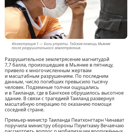
Боль утраты. Тайская помощь Мьянме
после разрушительного землетрясения.
Разрушительное землетрясение магнитудой
7,7 балла, произошедшее в Мьянме в пятницу,
привело к многочисленным жертвам
и масштабным разрушениям. По последним
данным, число погибших превысило тысячу
человек. Подземные толчки ощущались
и в Таиланде, где в Бангкоке обрушилось высотное
здание. В связи с трагедией Таиланд развернул
масштабную операцию по оказанию помощи
соседней стране.
Премьер-министр Таиланда Пеатхонгтарн Чинават
поручила министру обороны Пхумтхаму Вечаячаю
рассмотреть вопрос о мобилизации вооружённых