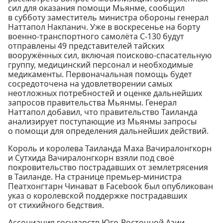
сил для оказания помощи Мьянме, сообщил
в субботу заместитель министра обороны генерал
Наттапол Накпанич. Уже в воскресенье на борту
военно-транспортного самолёта C-130 будут
отправлены 49 представителей тайских
вооружённых сил, включая поисково-спасательную
группу, медицинский персонал и необходимые
медикаменты. Первоначальная помощь будет
сосредоточена на удовлетворении самых
неотложных потребностей и оценке дальнейших
запросов правительства Мьянмы. Генерал
Наттапол добавил, что правительство Таиланда
анализирует поступающие из Мьянмы запросы
о помощи для определения дальнейших действий.
Король и королева Таиланда Маха Вачиралонгкорн
и Сутхида Вачиралонгкорн взяли под своё
покровительство пострадавших от землетрясения
в Таиланде. На странице премьер-министра
Пеатхонгтарн Чинават в Facebook был опубликован
указ о королевской поддержке пострадавших
от стихийного бедствия.
Ассоциация государств Юго-Восточной Азии