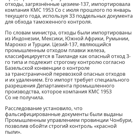
отходы, загрязнённые цезием-137, импортировала
компания KMC 1953 Co с июля прошлого по январь
текущего года, используя 33 поддельных документа
для обхода таможенного контроля.
По словам министра, отходы были импортированы
из Индонезии, Мексики, Южной Африки, Румынии,
Марокко и Турции. Цезий-137, являющийся
промышленным отходом плавки железа,
классифицируется в Таиланде как опасный отход 3-
го типа и подлежит строгому контролю согласно
Базельской конвенции о контроле
за трансграничной перевозкой опасных отходов
и их удалением. Его импорт требует специального
разрешения Департамента промышленного
производства, которое компания KMC 1953
Co не получила.
Расследование установило, что
фальсифицированные документы были выданы
Промышленным управлением провинции Чонбури,
позволив обойти строгий контроль «красной
пыли».