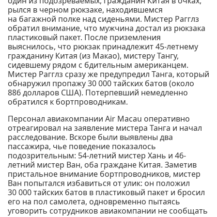
один из подозреваемых, гражданин Китая в очках,
рылся в черном рюкзаке, находившемся
на багажной полке над сиденьями. Мистер Рагглз
обратил внимание, что мужчина достал из рюкзака
пластиковый пакет. После приземления
выяснилось, что рюкзак принадлежит 45-летнему
гражданину Китая (из Макао), мистеру Тангу,
сидевшему рядом с бдительным американцем.
Мистер Рагглз сразу же предупредил Танга, который
обнаружил пропажу 30 000 тайских батов (около
886 долларов США). Потерпевший немедленно
обратился к бортпроводникам.
Персонал авиакомпании Air Macau оперативно
отреагировал на заявление мистера Танга и начал
расследование. Вскоре были выявлены два
пассажира, чье поведение показалось
подозрительным: 54-летний мистер Хань и 46-
летний мистер Ван, оба граждане Китая. Заметив
пристальное внимание бортпроводников, мистер
Ван попытался избавиться от улик: он положил
30 000 тайских батов в пластиковый пакет и бросил
его на пол самолета, одновременно пытаясь
уговорить сотрудников авиакомпании не сообщать