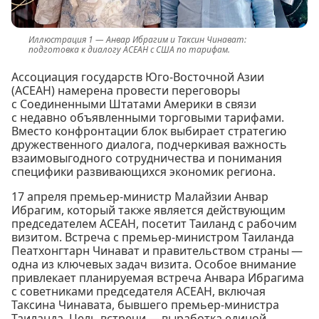
Анвар Ибрагим и Таксин Чинават:
подготовка к диалогу АСЕАН с США по тарифам.
Ассоциация государств Юго-Восточной Азии
(АСЕАН) намерена провести переговоры
с Соединенными Штатами Америки в связи
с недавно объявленными торговыми тарифами.
Вместо конфронтации блок выбирает стратегию
дружественного диалога, подчеркивая важность
взаимовыгодного сотрудничества и понимания
специфики развивающихся экономик региона.
17 апреля премьер-министр Малайзии Анвар
Ибрагим, который также является действующим
председателем АСЕАН, посетит Таиланд с рабочим
визитом. Встреча с премьер-министром Таиланда
Пеатхонгтарн Чинават и правительством страны —
одна из ключевых задач визита. Особое внимание
привлекает планируемая встреча Анвара Ибрагима
с советниками председателя АСЕАН, включая
Таксина Чинавата, бывшего премьер-министра
Таиланда. Цель встречи — выработка единой