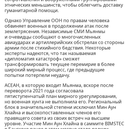
этнических меньшинств, чтобы облегчить доставку
гуманитарной помощи.
Однако Управление ООН по правам человека
обвиняет военных в продолжении атак после
землетрясения. Независимые СМИ Мьянмы
и очевидцы сообщают о многочисленных
авиаударах и артиллерийских обстрелах со стороны
армии после стихийного бедствия. Некоторые
эксперты надеются, что так называемая
«дипломатия катастроф» сможет
трансформировать текущее перемирие в более
широкий мирный процесс, где предыдущие
попытки потерпели неудачу.
АСЕАН, в которую входит Мьянма, вскоре после
переворота 2021 года согласовала
пятиступенчатый план мирного урегулирования,
но военная хунта не выполнила его. Региональный
блок в значительной степени исключил Мин Аун
Хлайна и высокопоставленных членов его
правящего совета из своих встреч на высшем
уровне. Участие Мин Аун Хлайна в саммите BIMSTEC
в Бангкоке ранее в этом месяце стало редким