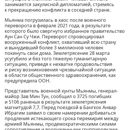
занимается закулисной дипломатией, стремясь
к прекращению конфликта в соседней стране.
Мьянма погрузилась в хаос после военного
переворота в феврале 2021 года, в результате
которого было свергнуто избранное правительство
Аун Сан Су Чжи. Переворот спровоцировал
вооруженный конфликт, охвативший всю страну
и вынудивший более 3 миллионов человек
покинуть свои дома. Землетрясение 28 марта
усугубило и без того тяжелую гуманитарную
ситуацию, приведя к нехватке продовольствия
и риску возникновения чрезвычайной ситуации
в области общественного здравоохранения, как
предупредила ООН.
Представитель военной хунты Мьянмы, генерал-
майор Зав Мин Тун, сообщил о 3725 погибших
и 5106 раненых в результате землетрясения
магнитудой 7,7. Перед поездкой в Бангкок Анвар
Ибрагим заявил о своем намерении добиваться
продления истекающего срока перемирия между
армией Мьянмы, продемократическими силами
сопротивления и вооруженными группировками