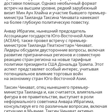
доставки помощи. Однако необычный формат
встреч на высшем уровне, редкий зарубежный
визит Мин Аун Хлайна и участие бывшего премьер-
министра Таиланда Таксина Чинавата намекают
на более глубокую политическую повестку.
Анвар Ибрагим, нынешний председатель
Ассоциации государств Юго-Восточной Азии
(АСЕАН), также провел встречу с премьер-
министром Таиланда Пеатхонгтарн Чинават.
Лидеры обсудили двусторонние вопросы, включая
развитие приграничных регионов и совместную
реакцию стран региона на новые тарифные
политики президента США Дональда Трампа. Этот
аспект представляет особый интерес, учитывая
потенциальное влияние торговых войн
на экономику стран Юго-Восточной Азии.
Таксин Чинават, отец нынешнего премьер-
министра Таиланда и, как считается, влиятельная
фигура в ее правительстве, выступает в роли
неформального советника Анвара Ибрагима,
консультируя его по различным вопросам, включая
ситуацию в Мьянме. Таксин Чинават активно