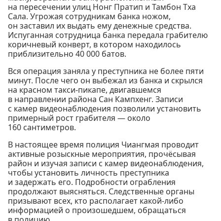
на пересечении улиц Нонг Пратип и Тамбон Тха
Сала. Угрожая сотрудникам банка ножом,
он заставил их выдать ему денежные средства.
Испуганная сотрудница банка передала грабителю
коричневый конверт, в котором находилось
приблизительно 40 000 батов.
Вся операция заняла у преступника не более пяти
минут. После чего он выбежал из банка и скрылся
на красном такси-пикапе, двигавшемся
в направлении района Сан Кампхенг. Записи
с камер видеонаблюдения позволили установить
примерный рост грабителя — около
160 сантиметров.
В настоящее время полиция Чиангмая проводит
активные розыскные мероприятия, прочёсывая
район и изучая записи с камер видеонаблюдения,
чтобы установить личность преступника
и задержать его. Подробности ограбления
продолжают выясняться. Следственные органы
призывают всех, кто располагает какой-либо
информацией о произошедшем, обращаться
в полицию.