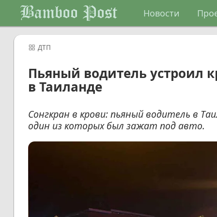
Bamboo Post
Новости
Про
ДТП
Пьяный водитель устроил к
в Таиланде
Сонгкран в крови: пьяный водитель в Та
один из которых был зажат под авто.