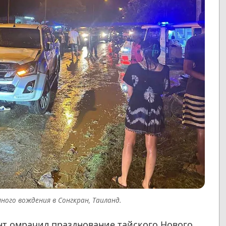
ного вождения в Сонгкран, Таиланд.
т омрачил празднование тайского Нового