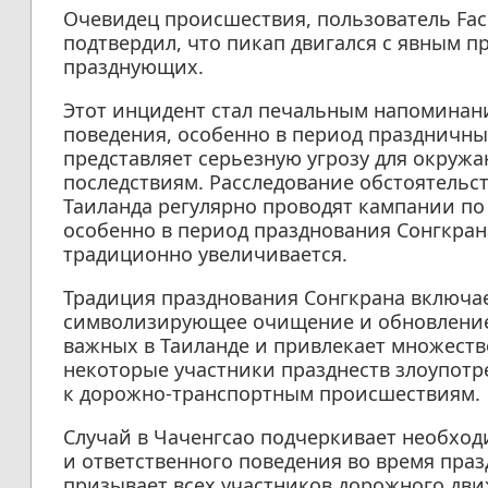
Очевидец происшествия, пользователь Fac
подтвердил, что пикап двигался с явным 
празднующих.
Этот инцидент стал печальным напоминан
поведения, особенно в период праздничны
представляет серьезную угрозу для окруж
последствиям. Расследование обстоятельс
Таиланда регулярно проводят кампании по
особенно в период празднования Сонгкран
традиционно увеличивается.
Традиция празднования Сонгкрана включае
символизирующее очищение и обновление.
важных в Таиланде и привлекает множество
некоторые участники празднеств злоупотр
к дорожно-транспортным происшествиям.
Случай в Чаченгсао подчеркивает необхо
и ответственного поведения во время пра
призывает всех участников дорожного дв