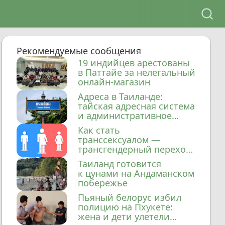
Рекомендуемые сообщения
19 индийцев арестованы
в Паттайе за нелегальный
онлайн-магазин
Адреса в Таиланде:
тайская адресная система
и административное
деление
Как стать
транссексуалом —
трансгендерный переход
в Таиланде
Таиланд готовится
к цунами на Андаманском
побережье
Пьяный белорус избил
полицию на Пхукете:
жена и дети улетели