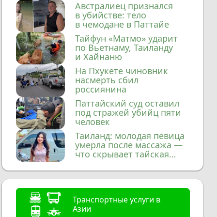
домой
Австралиец признался
в убийстве: тело
в чемодане в Паттайе
Тайфун «Матмо» ударит
по Вьетнаму, Таиланду
и Хайнаню
На Пхукете чиновник
насмерть сбил
россиянина
Паттайский суд оставил
под стражей убийц пяти
человек
Таиланд: молодая певица
умерла после массажа —
что скрывает тайская
медицина?
Транспортные услуги в
Азии