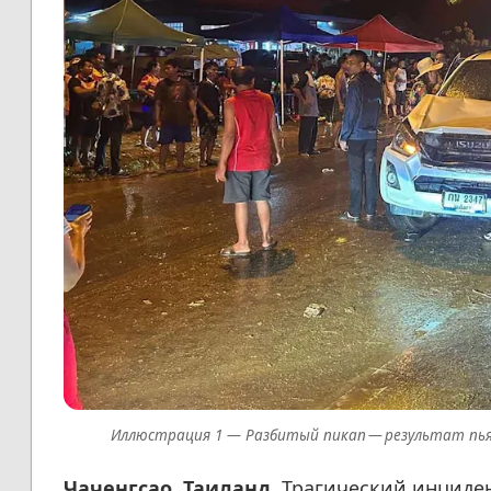
Разбитый пикап — результат пья
Чаченгсао, Таиланд.
Трагический инциден