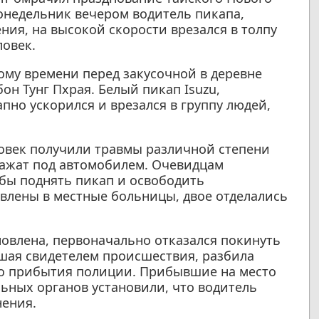
понедельник вечером водитель пикапа,
ния, на высокой скорости врезался в толпу
овек.
ому времени перед закусочной в деревне
он Тунг Пхрая. Белый пикап Isuzu,
пно ускорился и врезался в группу людей,
ловек получили травмы различной степени
зажат под автомобилем. Очевидцам
бы поднять пикап и освободить
авлены в местные больницы, двое отделались
новлена, первоначально отказался покинуть
вшая свидетелем происшествия, разбила
до прибытия полиции. Прибывшие на место
ьных органов установили, что водитель
нения.