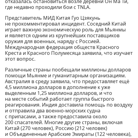
отказалась остановиться возле деревни Он Ма Ти,
где недавно проходили бои с TNLA.
Представитель МИД Китая Гуо Цзякунь
не прокомментировал инцидент. Соседний Китай
играет важную экономическую роль для Мьянмы
и является одним из крупнейших поставщиков
оружия для военных, наряду с Россией.
Международная федерация обществ Красного
Креста и Красного Полумесяца заявила, что изучает
этот вопрос.
Различные страны пообещали миллионы долларов
помощи Мьянме и гуманитарным организациям.
Австралия в среду заявила, что предоставляет ещё
4,5 миллиона долларов в дополнение к уже
выделенным 1,25 миллиона долларов, и что
на месте событий работает группа быстрого
реагирования. Индия доставила помощь по воздуху
и отправила два военно-морских судна
с припасами, а также предоставила около
200 спасателей. Многие другие страны, включая
Китай (270 человек), Россию (212 человек)
и Объединенные Арабские Эмираты (122 человека),