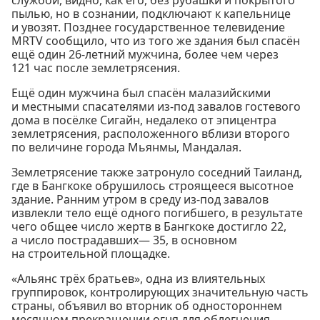
пылью, но в сознании, подключают к капельнице
и увозят. Позднее государственное телевидение
MRTV сообщило, что из того же здания был спасён
ещё один 26-летний мужчина, более чем через
121 час после землетрясения.
Ещё один мужчина был спасён малазийскими
и местными спасателями из-под завалов гостевого
дома в посёлке Сигайн, недалеко от эпицентра
землетрясения, расположенного вблизи второго
по величине города Мьянмы, Мандалая.
Землетрясение также затронуло соседний Таиланд,
где в Бангкоке обрушилось строящееся высотное
здание. Ранним утром в среду из-под завалов
извлекли тело ещё одного погибшего, в результате
чего общее число жертв в Бангкоке достигло 22,
а число пострадавших— 35, в основном
на строительной площадке.
«Альянс трёх братьев», одна из влиятельных
группировок, контролирующих значительную часть
страны, объявил во вторник об одностороннем
месячном прекращении огня для облегчения