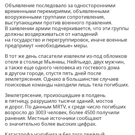
Объявление последовало за односторонними
временными перемириями, объявленными
вооруженными группами сопротивления,
выступающими против военного правления.
В заявлении армии подчеркивается, что эти группы
должны воздерживаться от нападений
на государство и перегруппировок, иначе военные
предпримут «необходимые» меры.
В тот же день спасатели извлекли из-под обломков
отеля в столице Мьянмы, Нейпьидо, двух мужчин,
а также еще одного человека из гостевого дома
в другом городе, спустя пять дней после
землетрясения. Однако в большинстве случаев
поисковые команды находили лишь тела погибших.
Землетрясение, произошедшее в полдень
в пятницу, разрушило тысячи зданий, мостов
и дорог. По данным MRTV, к среде число погибших
возросло до 3003 человек, более 4500 получили
ранения. Местные источники сообщают
о значительно более высоких цифрах.
Катастрофа усугубила и без того тяжёлый