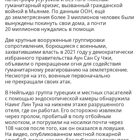
гуманитарный кризис, вызванный гражданской
войной в Мьянме. По данным ООН, ещё
до землетрясения более 3 миллионов человек были
вынуждены покинуть свои дома, а почти
20 миллионов нуждались в помощи.
Две крупные вооруженные группировки
сопротивления, борющиеся с военными,
захватившими власть в 2021 году у демократически
избранного правительства Аун Сан Су Чжи,
объявили о прекращении огня для содействия
гуманитарному реагированию на землетрясение.
Несмотря на это, военные первоначально
не прекращали своих атак.
В Нейпьидо группа турецких и местных спасателей
с помощью эндоскопической камеры обнаружила
Наинг Лин Туна на нижнем этаже разрушенного
отеля, где он работал. Его осторожно извлекли
через пролом, пробитый в полу отбойным
молотком, и погрузили на носилки почти через
108 часов после того, как он оказался в ловушке.
На видео, опубликованном местной пожарной
службой, видно, как его, без рубашки и покрытого