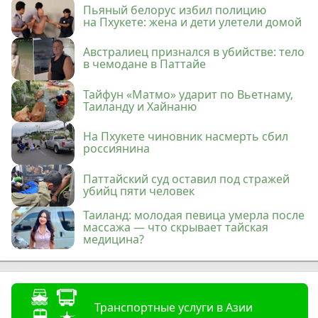
Пьяный белорус избил полицию
на Пхукете: жена и дети улетели домой
Австралиец признался в убийстве: тело
в чемодане в Паттайе
Тайфун «Матмо» ударит по Вьетнаму,
Таиланду и Хайнаню
На Пхукете чиновник насмерть сбил
россиянина
Паттайский суд оставил под стражей
убийц пяти человек
Таиланд: молодая певица умерла после
массажа — что скрывает тайская
медицина?
Транспортные услуги в Азии