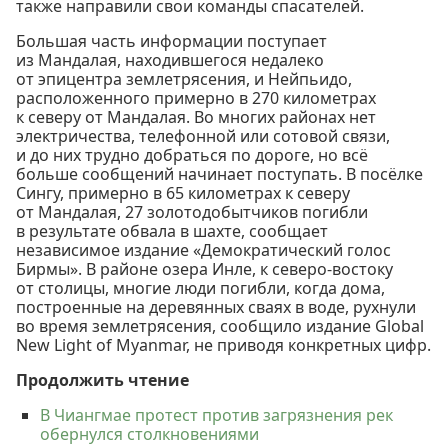
также направили свои команды спасателей.
Большая часть информации поступает
из Мандалая, находившегося недалеко
от эпицентра землетрясения, и Нейпьидо,
расположенного примерно в 270 километрах
к северу от Мандалая. Во многих районах нет
электричества, телефонной или сотовой связи,
и до них трудно добраться по дороге, но всё
больше сообщений начинает поступать. В посёлке
Сингу, примерно в 65 километрах к северу
от Мандалая, 27 золотодобытчиков погибли
в результате обвала в шахте, сообщает
независимое издание «Демократический голос
Бирмы». В районе озера Инле, к северо-востоку
от столицы, многие люди погибли, когда дома,
построенные на деревянных сваях в воде, рухнули
во время землетрясения, сообщило издание Global
New Light of Myanmar, не приводя конкретных цифр.
Продолжить чтение
В Чиангмае протест против загрязнения рек
обернулся столкновениями