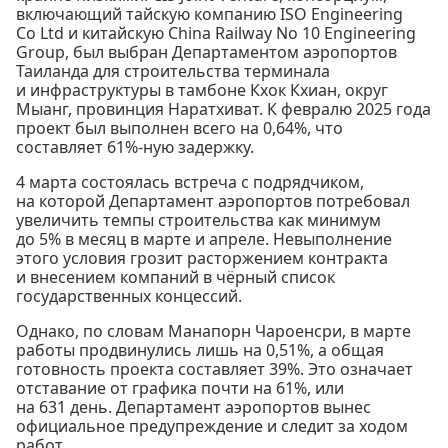
включающий тайскую компанию ISO Engineering
Co Ltd и китайскую China Railway No 10 Engineering
Group, был выбран Департаментом аэропортов
Таиланда для строительства терминала
и инфраструктуры в тамбоне Кхок Кхиан, округ
Мыанг, провинция Наратхиват. К февралю 2025 года
проект был выполнен всего на 0,64%, что
составляет 61%-ную задержку.
4 марта состоялась встреча с подрядчиком,
на которой Департамент аэропортов потребовал
увеличить темпы строительства как минимум
до 5% в месяц в марте и апреле. Невыполнение
этого условия грозит расторжением контракта
и внесением компаний в чёрный список
государственных концессий.
Однако, по словам Манапорн Чароенсри, в марте
работы продвинулись лишь на 0,51%, а общая
готовность проекта составляет 39%. Это означает
отставание от графика почти на 61%, или
на 631 день. Департамент аэропортов вынес
официальное предупреждение и следит за ходом
работ.