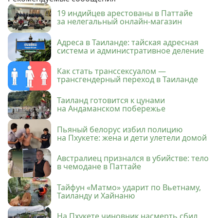
19 индийцев арестованы в Паттайе
за нелегальный онлайн-магазин
Адреса в Таиланде: тайская адресная
система и административное деление
Как стать транссексуалом —
трансгендерный переход в Таиланде
Таиланд готовится к цунами
на Андаманском побережье
Пьяный белорус избил полицию
на Пхукете: жена и дети улетели домой
Австралиец признался в убийстве: тело
в чемодане в Паттайе
Тайфун «Матмо» ударит по Вьетнаму,
Таиланду и Хайнаню
На Пхукете чиновник насмерть сбил