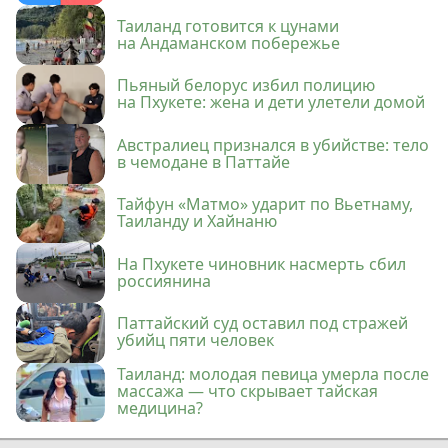
Таиланд готовится к цунами
на Андаманском побережье
Пьяный белорус избил полицию
на Пхукете: жена и дети улетели домой
Австралиец признался в убийстве: тело
в чемодане в Паттайе
Тайфун «Матмо» ударит по Вьетнаму,
Таиланду и Хайнаню
На Пхукете чиновник насмерть сбил
россиянина
Паттайский суд оставил под стражей
убийц пяти человек
Таиланд: молодая певица умерла после
массажа — что скрывает тайская
медицина?