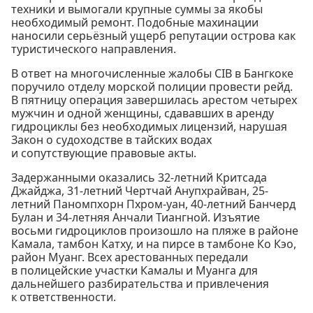
техники и вымогали крупные суммы за якобы
необходимый ремонт. Подобные махинации
наносили серьёзный ущерб репутации острова как
туристического направления.
В ответ на многочисленные жалобы CIB в Бангкоке
поручило отделу морской полиции провести рейд.
В пятницу операция завершилась арестом четырех
мужчин и одной женщины, сдававших в аренду
гидроциклы без необходимых лицензий, нарушая
Закон о судоходстве в тайских водах
и сопутствующие правовые акты.
Задержанными оказались 32-летний Критсада
Джайджа, 31-летний Чертчай Анупхрайван, 25-
летний Паномпхорн Пхром-уан, 40-летний Банчерд
Булан и 34-летняя Анчали Тиангной. Изъятие
восьми гидроциклов произошло на пляже в районе
Камала, тамбон Катху, и на пирсе в тамбоне Ко Кэо,
район Муанг. Всех арестованных передали
в полицейские участки Камалы и Муанга для
дальнейшего разбирательства и привлечения
к ответственности.