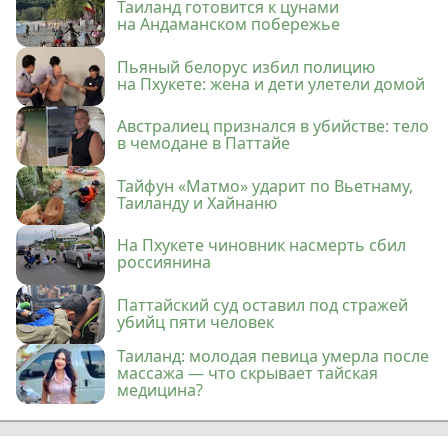
Таиланд готовится к цунами
на Андаманском побережье
Пьяный белорус избил полицию
на Пхукете: жена и дети улетели домой
Австралиец признался в убийстве: тело
в чемодане в Паттайе
Тайфун «Матмо» ударит по Вьетнаму,
Таиланду и Хайнаню
На Пхукете чиновник насмерть сбил
россиянина
Паттайский суд оставил под стражей
убийц пяти человек
Таиланд: молодая певица умерла после
массажа — что скрывает тайская
медицина?