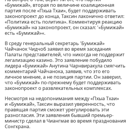
«Бумижай», вторая по величине коалиционная
партия после «Пхыа Тхаи», будет поддерживать
законопроект до конца, Таксин лаконично ответил:
«Политика есть политика». Комментируя реакцию
«Бумижай» на законопроект, он сказал: '«Бумижай»
есть «Бумижай»«.
В среду генеральный секретарь 'Бумижай»
Чайчанок Чидчоб заявил во время заседания
Палаты представителей, что никогда не поддержит
легализацию казино. Это заявление побудило
лидера «Бумижай» Анутина Чарнвиракула смягчить
комментарий Чайчанока, заявив, что это его
личное мнение, а не позиция партии. Он заверил,
что «Бумижай» по-прежнему будет поддерживать
законопроект о развлекательных комплексах.
Несмотря на недопонимания между «Пхыа Тхаи»
и «Бумижай», Таксин выразил уверенность, что
правящая партия сможет урегулировать эти
разногласия. Эти заявления бывший премьер-
министр сделал в Чиангмае во время празднования
Сонгкрана.