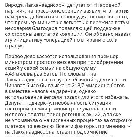
Виродж Лакханаадисорн, депутат от «Народной
партии», на пресс-конференции заявил, что партия
намерена добиваться правосудия, несмотря на то,
что премьер-министр с легкостью пережила вотум
недоверия благодаря подавляющей поддержке
со стороны депутатов коалиции. Он образно назвал
эту инициативу «операцией по втиранию соли
в рану».
Первое дело касается использования премьер-
министром простого векселя при приобретении
акций у своей семьи на общую сумму
4,43 миллиарда батов. По словам г-на
Лакханаадисорна, в случае обычной сделки с г-жи
Чинават было бы взыскано 218,7 миллиона батов
в качестве налога на дарение, однако
использование векселя позволило этого избежать.
Депутат подчеркнул необычность ситуации,
в которой премьер-министр не указала сроки
и способ оплаты приобретенных акций, а также
не упомянула о начисленных процентах за отсрочку
платежа по векселю. Все эти факторы, по мнению г-
на Лакханаадисорна, ставят под сомнение