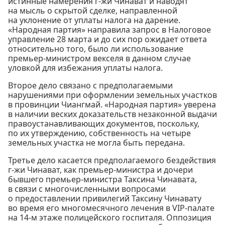
истинные намерения г-жи Чинават и наводят
на мысль о скрытой сделке, направленной
на уклонение от уплаты налога на дарение.
«Народная партия» направила запрос в Налоговое
управление 28 марта и до сих пор ожидает ответа
относительно того, было ли использование
премьер-министром векселя в данном случае
уловкой для избежания уплаты налога.
Второе дело связано с предполагаемыми
нарушениями при оформлении земельных участков
в провинции Чиангмай. «Народная партия» уверена
в наличии веских доказательств незаконной выдачи
правоустанавливающих документов, поскольку,
по их утверждению, собственность на четыре
земельных участка не могла быть передана.
Третье дело касается предполагаемого бездействия
г-жи Чинават, как премьер-министра и дочери
бывшего премьер-министра Таксина Чинавата,
в связи с многочисленными вопросами
о предоставлении привилегий Таксину Чинавату
во время его многомесячного лечения в VIP-палате
на 14-м этаже полицейского госпиталя. Оппозиция