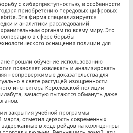
борьбу с киберпреступностью, в особенности
агодаря приобретению передовых цифровых
ebrite. Эта фирма специализируется
едки и аналитики расследований,
охранительным органам по всему миру. Это
кооперацию в сфере борьбы
технологического оснащения полиции для
тране прошли обучение использованию
огия позволяет извлекать и анализировать
ляя неопровержимые доказательства для
ктуально в свете растущей изощренности
ьного инспектора Королевской полиции
нилабута, зачастую пытаются обмануть даже
рганов.
онии закрытия учебной программы
1 марта, отметил дерзость современных
а задержанные в ходе рейдов на колл-центры
 торговли людьми. Вернувшись домой, эти