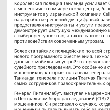
Королевская полиция Таиланда усиливает 
с мошенничеством через колл-центры, бл
инструментов у израильской компании Cell
на разработке решений для цифровой разв
предоставляя инструменты и услуги право
демонстрирует растущую международную 
с киберпреступностью, а также важность 
противодействия современным угрозам.
Более ста тайских полицейских по всей с
нового программного обеспечения. Технол
данные с мобильных устройств, предостав
судебного преследования. Это особенно а
мошенников, которые, по словам генерал
Таиланда, генерала полиции Тхатчая Пита
самих сотрудников правоохранительных о
Генерал Питанилабут, выступая на церем
в Центральном бюро расследований (CIB) 2
мошенников. Он рассказал о случаях, когд
мошенники пытались выдать себя за жертв