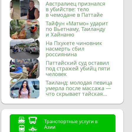
домой
Австралиец признался
в убийстве: тело
в чемодане в Паттайе
Тайфун «Матмо» ударит
по Вьетнаму, Таиланду
и Хайнаню
На Пхукете чиновник
насмерть сбил
россиянина
Паттайский суд оставил
под стражей убийц пяти
человек
Таиланд: молодая певица
умерла после массажа —
что скрывает тайская
медицина?
Транспортные услуги в
Азии