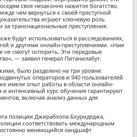
соседям свое незаконно нажитое богатство,
ежде чем вернуться к своей преступной
доказательства играют ключевую роль
ти за транснациональные преступления.
акже будут использоваться в расследованиях,
етей и другими онлайн-преступлениями. «Нам
 не смогут оспорить. Эти передовые
во», — заявил генерал Питанилабут.
ими, было разделено на три уровня:
родвинутых операторов и 940 пользователей
же имели опыт работы в области онлайн-
а и интенсивный курс обучения гарантируют
ентов, включая анализ данных для
анта полиции Джирабхопа Бхуридеджа,
 полиции соответствовать международным
 постоянно меняющийся ландшафт