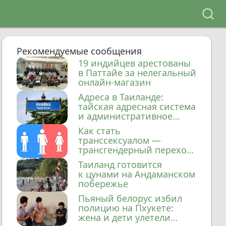
Рекомендуемые сообщения
19 индийцев арестованы
в Паттайе за нелегальный
онлайн-магазин
Адреса в Таиланде:
тайская адресная система
и административное
деление
Как стать
транссексуалом —
трансгендерный переход
в Таиланде
Таиланд готовится
к цунами на Андаманском
побережье
Пьяный белорус избил
полицию на Пхукете:
жена и дети улетели