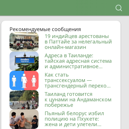
Рекомендуемые сообщения
19 индийцев арестованы
в Паттайе за нелегальный
онлайн-магазин
Адреса в Таиланде:
тайская адресная система
и административное
деление
Как стать
транссексуалом —
трансгендерный переход
в Таиланде
Таиланд готовится
к цунами на Андаманском
побережье
Пьяный белорус избил
полицию на Пхукете:
жена и дети улетели