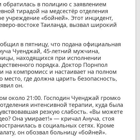
 обратилась в полицию с заявлением
вной тирадой на медсестёр отделения
е учреждение «бойней». Этот инцидент,
еверо-востоке Таиланда, вызвал широкий
общил в пятницу, что подана официальная
уча Чуенджай, 45-летний мужчина,
ьницы, находящихся при исполнении
щественного порядка. Доктор Порнпол
ти на компромисс и настаивает на полном
 место, где должна царить безопасность,
явил он.
м около 21:00. Господин Чуенджай громко
отделения интенсивной терапии, куда была
чувствовавшая резкую слабость. «Вы можете
део? Она умирает!» — кричал Ануча, стоя
ространилась в социальных сетях. Кроме
алату, он обозвал больницу «бойней».