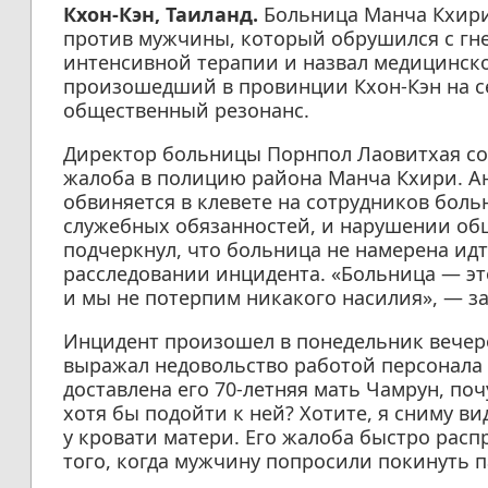
Кхон-Кэн, Таиланд.
Больница Манча Кхири
против мужчины, который обрушился с гне
интенсивной терапии и назвал медицинско
произошедший в провинции Кхон-Кэн на с
общественный резонанс.
Директор больницы Порнпол Лаовитхая со
жалоба в полицию района Манча Кхири. Ан
обвиняется в клевете на сотрудников бол
служебных обязанностей, и нарушении об
подчеркнул, что больница не намерена ид
расследовании инцидента. «Больница — это
и мы не потерпим никакого насилия», — за
Инцидент произошел в понедельник вечеро
выражал недовольство работой персонала 
доставлена его 70-летняя мать Чамрун, по
хотя бы подойти к ней? Хотите, я сниму ви
у кровати матери. Его жалоба быстро расп
того, когда мужчину попросили покинуть п