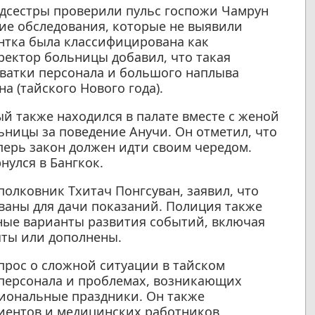
едсестры проверили пульс госпожи Чамрун
ие обследования, которые не выявили
ентка была классифицирована как
ектор больницы добавил, что такая
ватки персонала и большого наплыва
а (тайского Нового года).
й также находился в палате вместе с женой
ьницы за поведение Анучи. Он отметил, что
еперь закон должен идти своим чередом.
нулся в Бангкок.
олковник Тхитач Понгсуван, заявил, что
ваны для дачи показаний. Полиция также
ные варианты развития событий, включая
яты или дополнены.
прос о сложной ситуации в тайском
е персонала и проблемах, возникающих
циональные праздники. Он также
иентов и медицинских работников,