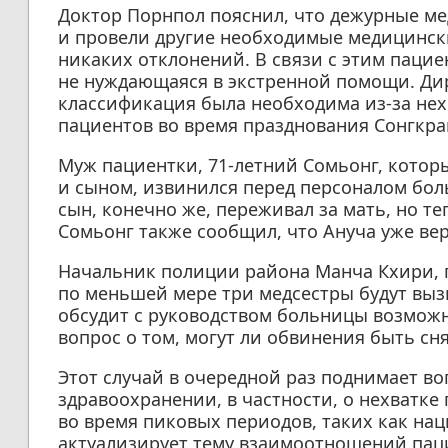
Доктор Порнпол пояснил, что дежурные м
и провели другие необходимые медицинск
никаких отклонений. В связи с этим паци
не нуждающаяся в экстренной помощи. Дир
классификация была необходима из-за нех
пациентов во время празднования Сонгкран
Муж пациентки, 71-летний Сомьонг, которы
и сыном, извинился перед персоналом бол
сын, конечно же, переживал за мать, но т
Сомьонг также сообщил, что Ануча уже вер
Начальник полиции района Манча Кхири, п
по меньшей мере три медсестры будут выз
обсудит с руководством больницы возмож
вопрос о том, могут ли обвинения быть сн
Этот случай в очередной раз поднимает во
здравоохранении, в частности, о нехватк
во время пиковых периодов, таких как на
актуализирует тему взаимоотношений пац