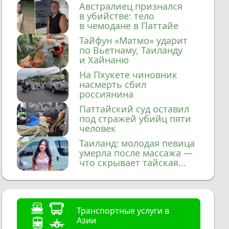
домой
Австралиец признался
в убийстве: тело
в чемодане в Паттайе
Тайфун «Матмо» ударит
по Вьетнаму, Таиланду
и Хайнаню
На Пхукете чиновник
насмерть сбил
россиянина
Паттайский суд оставил
под стражей убийц пяти
человек
Таиланд: молодая певица
умерла после массажа —
что скрывает тайская
медицина?
Транспортные услуги в
Азии