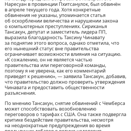
Наресуан в провинции Пхитсанулок, был обвинён
в апреле текущего года. Хотя конкретные
обвинения не указаны, упоминается статья
об оскорблении величества и нарушении закона
о компьютерных преступлениях. Сириканья
Тансакун, депутат и заместитель лидера ПП,
выразила благодарность Таксину Чинавату
за поднятие этого вопроса, однако отметила, что
его нынешний статус вне правительства
ограничивает возможности влияния на ситуацию.
«К сожалению, он не является частью
правительства или переговорной команды,
поэтому я не уверена, как его комментарий
приведет к решению», — заявила Тансакун, добавив,
что правительство должно проверить утверждения
Чинавата и предоставить общественности
разъяснения.
По мнению Тансакун, снятие обвинений с Чемберса
может способствовать возобновлению
переговоров о тарифах с США. Она также подвергла
критике бездействие правительства, несмотря
на неоднократные предупреждения во время
предыдущих дебатов о вотуме недоверия