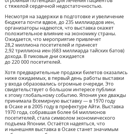
огромный потенциал для лечения пациентов
с тяжелой сердечной недостаточностью.
Несмотря на задержки в подготовке и увеличение
бюджета почти вдвое, до 235 миллиардов иен,
организаторы надеются, что выставка окажет
положительное влияние на экономику страны.
Ожидается, что мероприятие привлечет
28,2 миллиона посетителей и принесет
2,92 триллиона иен (683 миллиарда тайских батов)
дохода. В пиковые дни ожидается
до 220 000 посетителей.
Хотя предварительные продажи билетов оказались
ниже ожидаемых, в первый день работы выставки
у входа образовались огромные очереди. Это
свидетельствует о большом интересе публики
к этому глобальному событию. Япония уже дважды
принимала Всемирную выставку — в 1970 году
в Осаке и в 2005 году в префектуре Айти. Выставка
1970 года, собравшая более 64 миллионов
посетителей, стала символом экономического
подъема Японии. Остаётся надеяться, что
и нынешняя выставка в Осаке станет значимым