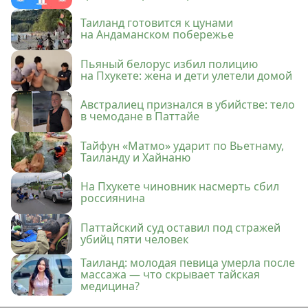
Таиланд готовится к цунами
на Андаманском побережье
Пьяный белорус избил полицию
на Пхукете: жена и дети улетели домой
Австралиец признался в убийстве: тело
в чемодане в Паттайе
Тайфун «Матмо» ударит по Вьетнаму,
Таиланду и Хайнаню
На Пхукете чиновник насмерть сбил
россиянина
Паттайский суд оставил под стражей
убийц пяти человек
Таиланд: молодая певица умерла после
массажа — что скрывает тайская
медицина?