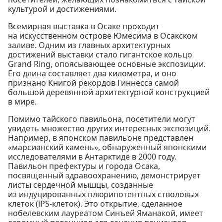
культурой и достижениями.
Всемирная выставка в Осаке проходит
на искусственном острове Юмесима в Осакском
заливе. Одним из главных архитектурных
достижений выставки стало гигантское кольцо
Grand Ring, опоясывающее основные экспозиции.
Его длина составляет два километра, и оно
признано Книгой рекордов Гиннесса самой
большой деревянной архитектурной конструкцией
в мире.
Помимо тайского павильона, посетители могут
увидеть множество других интересных экспозиций.
Например, в японском павильоне представлен
«марсианский камень», обнаруженный японскими
исследователями в Антарктиде в 2000 году.
Павильон префектуры и города Осака,
посвященный здравоохранению, демонстрирует
листы сердечной мышцы, созданные
из индуцированных плюрипотентных стволовых
клеток (iPS-клеток). Это открытие, сделанное
нобелевским лауреатом Синъей Яманакой, имеет