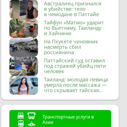
домой
Австралиец признался
в убийстве: тело
в чемодане в Паттайе
Тайфун «Матмо» ударит
по Вьетнаму, Таиланду
и Хайнаню
На Пхукете чиновник
насмерть сбил
россиянина
Паттайский суд оставил
под стражей убийц пяти
человек
Таиланд: молодая певица
умерла после массажа —
что скрывает тайская
медицина?
Транспортные услуги в
Азии