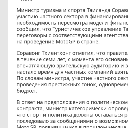
Министр туризма и спорта Таиланда Сорав
участию частного сектора в финансирован
необходимость пересмотра модели финанс
сообщил, что Туристическое управление Та
переговоры с соответствующими агентства
на проведение MotoGP в стране.
Соравонг Тхиентхонг отметил, что правит
в течение семи лет, с момента его основан
впечатляющую зрительскую аудиторию и 
настало время для частных компаний взять
По словам министра, участие частного се
проведения престижных гонок, одновремен
бюджет.
В ответ на предположения о политическом
контракта, министр категорически опровер
что спорт и политика должны оставаться 
последовало за сообщениями о возможно
MotoGP, появившимися в прошлом месяце 