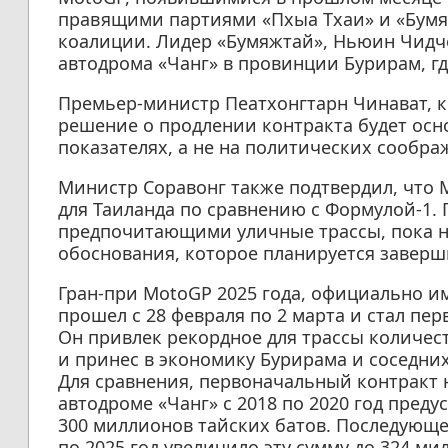
правящими партиями «Пхыа Тхаи» и «Бум
коалиции. Лидер «Бумяжтай», Ньюин Чидч
автодрома «Чанг» в провинции Бурирам, гд
Премьер-министр Пеатхонгтарн Чинават, к
решение о продлении контракта будет ос
показателях, а не на политических сообра
Министр Соравонг также подтвердил, что
для Таиланда по сравнению с Формулой-1.
предпочитающими уличные трассы, пока н
обоснования, которое планируется заверши
Гран-при MotoGP 2025 года, официально им
прошел с 28 февраля по 2 марта и стал пе
Он привлек рекордное для трассы количест
и принес в экономику Бурирама и соседних
Для сравнения, первоначальный контракт
автодроме «Чанг» с 2018 по 2020 год пред
300 миллионов тайских батов. Последующе
по 2025 год увеличило эту сумму до 324 ми