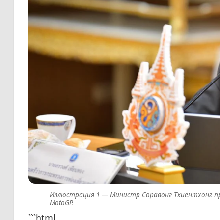
Министр Соравонг Тхиентхонг п
MotoGP.
```html