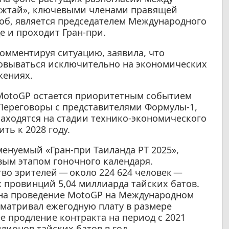
яжтай», ключевыми членами правящей
об, является председателем Международного
е и проходит Гран-при.
омментируя ситуацию, заявила, что
новываться исключительно на экономических
жениях.
 MotoGP остается приоритетным событием
 Переговоры с представителями Формулы-1,
аходятся на стадии технико-экономического
ть к 2028 году.
енуемый «Гран-при Таиланда PT 2025»,
рвым этапом гоночного календаря.
во зрителей — около 224 624 человек —
 провинций 5,04 миллиарда тайских батов.
 на проведение MotoGP на Международном
усматривал ежегодную плату в размере
е продление контракта на период с 2021
ллионов тайских батов в год.