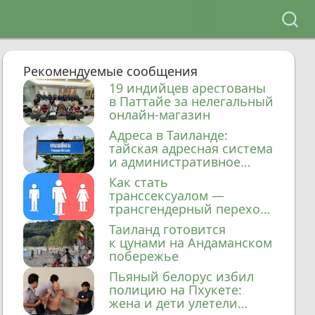
Рекомендуемые сообщения
19 индийцев арестованы
в Паттайе за нелегальный
онлайн-магазин
Адреса в Таиланде:
тайская адресная система
и административное
деление
Как стать
транссексуалом —
трансгендерный переход
в Таиланде
Таиланд готовится
к цунами на Андаманском
побережье
Пьяный белорус избил
полицию на Пхукете:
жена и дети улетели