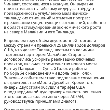
Чинават, состоявшихся накануне. Он выразил
признательность тайскому лидеру за твёрдую
приверженность углублению малайзийско-
таиландских отношений и отметил прогресс
в реализации существующих соглашений, особенно
в области стимулирования экономического роста
на севере Малайзии и юге Таиланда.
В прошлом году объём двусторонней торговли
между странами превысил 25 миллиардов долларов
США, что делает Таиланд шестым по величине
торговым партнёром Малайзии. Стороны
договорились ускорить реализацию ключевых
проектов, включая строительство нового моста
Рантау Панджанг — Сунгай Голок и работы
по борьбе с наводнениями вдоль реки Голок.
Знаковым событием стало подписание соглашения
о строительстве «Моста Дружбы». Кроме того,
лидеры двух стран обсудили тарифы США
и подтвердили общую приверженность решению
этого вопроса коллективно через АСЕАН,
руководствуясь принципами диалога.
Отмена военного положения в южных провинциях