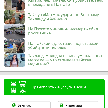
Австралиец признался в убийстве: тело
в чемодане в Паттайе
Тайфун «Матмо» ударит по Вьетнаму,
Таиланду и Хайнаню
На Пхукете чиновник насмерть сбил
россиянина
Паттайский суд оставил под стражей
убийц пяти человек
Таиланд: молодая певица умерла после
массажа — что скрывает тайская
медицина?
Транспортные услуги в Азии