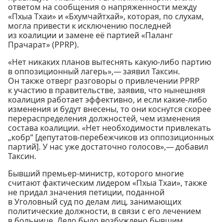
ответом на сообщения о напряженности между
«Пхыа Тхаи» и «Бхумчайтхай», которая, по слухам,
могла привести к исключению последней
из коалиции и замене её партией «Паланг
Прачарат» (PPRP).
«Нет никаких планов вытеснять какую-либо партию
в оппозиционный лагерь»,— заявил Таксин.
Он также отверг разговоры о привлечении PPRP
к участию в правительстве, заявив, что нынешняя
коалиция работает эффективно, и если какие-либо
изменения и будут внесены, то они коснутся скорее
перераспределения должностей, чем изменения
состава коалиции. «Нет необходимости привлекать
„кобр“ [депутатов-перебежчиков из оппозиционных
партий]. У нас уже достаточно голосов»,— добавил
Таксин.
Бывший премьер-министр, которого многие
считают фактическим лидером «Пхыа Тхаи», также
не придал значения петиции, поданной
в Уголовный суд по делам лиц, занимающих
политические должности, в связи с его лечением
в больнице. Дело было возбуждено бывшим