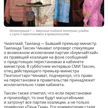
Закулисье тайской политики: улыбки
и слухи о перестановках в правительстве.
Чиангмай, Таиланд — Бывший премьер-министр
Таиланда Таксин Чинават опроверг спекуляции
о возможном исключении партии «Бхумчайтхай»
из правящей коалиции на фоне сообщений
о предстоящих перестановках в кабинете
министров. В субботнем интервью СМИ Таксин,
отец действующего премьер-министра
Пеатхонгтарн Чинават, подчеркнул, что право
на перестановки в правительстве принадлежит
исключительно главе кабинета.
Таксин также отметил, что если перестановки
и произойдут, то они будут масштабными
и затронут все партии коалиции, а не только
правящую «Пхыа Тхаи». Его комментарии стали