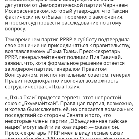
депутатом от Демократической партии Чарнчаем
Иссарасенараком, который утверждал, что Таксин
фактически не отбывал тюремного заключения,
и просил суд провести расследование по этому
вопросу.
Тем временем партия PPRP в субботу подтвердила
свое решение не присоединяться к правительству,
возглавляемому «Пхыа Тхаи». Пресс-секретарь
PPRP, генерал-лейтенант полиции Пия Тавичай,
заявил, что, хотя формальное решение остается
за лидером партии, генералом Правитом
Вонгсувоном, и исполнительным советом, генерал
Правит неоднократно исключал возможность
сотрудничества с «Пхыа Тхаи».
«„Пхыа Тхаи“ придется терпеть этот непростой
союз с „Бхумчайтхай“. Правящая партия, возможно,
и хотела бы исключить её, но опасается возможных
последствий со стороны Сената и того, что
некоторые члены партии „Объединенная тайская
нация“ могут выйти из коалиции»,— сказал он.
Пресс-секретарь PPRP имел в виду тесные связи
«Бхумчайтхай» с 200-местным Сенатом. Некоторые