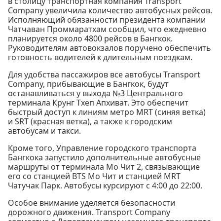
в столицу транспортная компания Transport
Company увеличила количество автобусных рейсов.
Исполняющий обязанности президента компании
Чатчаван Проммаратхам сообщил, что ежедневно
планируется около 4800 рейсов в Бангкок.
Руководителям автовокзалов поручено обеспечить
готовность водителей к длительным поездкам.
Для удобства пассажиров все автобусы Transport
Company, прибывающие в Бангкок, будут
останавливаться у выхода №3 Центрального
терминала Крунг Тхеп Апхиват. Это обеспечит
быстрый доступ к линиям метро MRT (синяя ветка)
и SRT (красная ветка), а также к городским
автобусам и такси.
Кроме того, Управление городского транспорта
Бангкока запустило дополнительные автобусные
маршруты от терминала Мо Чит 2, связывающие
его со станцией BTS Мо Чит и станцией MRT
Чатучак Парк. Автобусы курсируют с 4:00 до 22:00.
Особое внимание уделяется безопасности
дорожного движения. Transport Company