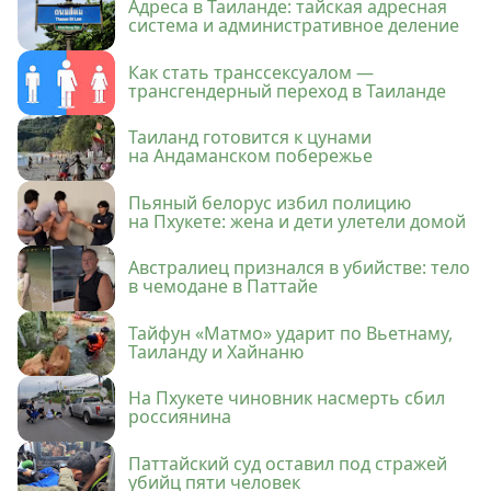
Адреса в Таиланде: тайская адресная
система и административное деление
Как стать транссексуалом —
трансгендерный переход в Таиланде
Таиланд готовится к цунами
на Андаманском побережье
Пьяный белорус избил полицию
на Пхукете: жена и дети улетели домой
Австралиец признался в убийстве: тело
в чемодане в Паттайе
Тайфун «Матмо» ударит по Вьетнаму,
Таиланду и Хайнаню
На Пхукете чиновник насмерть сбил
россиянина
Паттайский суд оставил под стражей
убийц пяти человек